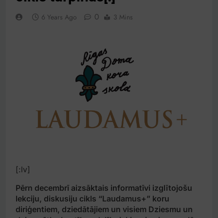
0
6 Years Ago
3 Mins
[:lv]
Pērn decembrī aizsāktais informatīvi izglītojošu
lekciju, diskusiju cikls “Laudamus+” koru
diriģentiem, dziedātājiem un visiem Dziesmu un