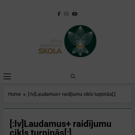
Skip
to
content
[:lv]Rīgas Doma
Kora
Skola[:en]Riga
Home
[:lv]Laudamus+ raidījumu cikls turpinās[:]
Cathedral Choir
School[:]
[:lv]Laudamus+ raidījumu
cikls turpinās[:]