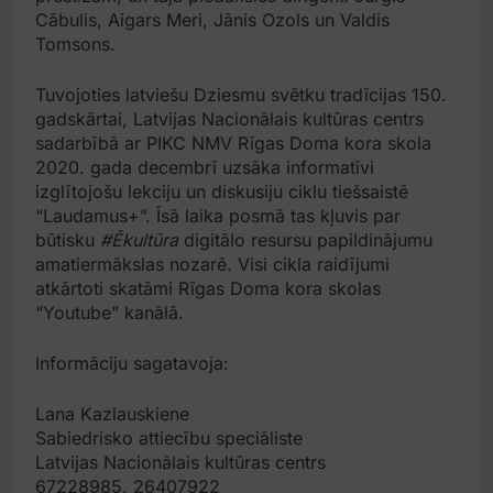
Cābulis, Aigars Meri, Jānis Ozols un Valdis
Tomsons.
Tuvojoties latviešu Dziesmu svētku tradīcijas 150.
gadskārtai, Latvijas Nacionālais kultūras centrs
sadarbībā ar PIKC NMV Rīgas Doma kora skola
2020. gada decembrī uzsāka informatīvi
izglītojošu lekciju un diskusiju ciklu tiešsaistē
“Laudamus+”. Īsā laika posmā tas kļuvis par
būtisku
#Ēkultūra
digitālo resursu papildinājumu
amatiermākslas nozarē. Visi cikla raidījumi
atkārtoti skatāmi Rīgas Doma kora skolas
“Youtube” kanālā.
Informāciju sagatavoja:
Lana Kazlauskiene
Sabiedrisko attiecību speciāliste
Latvijas Nacionālais kultūras centrs
67228985, 26407922