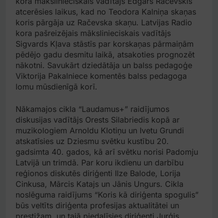
kora mākslinieciskais vadītājs Edgars Račevskis
atcerēsies laikus, kad no Teodora Kalniņa skaņas
koris pārgāja uz Račevska skaņu. Latvijas Radio
kora pašreizējais mākslinieciskais vadītājs
Sigvards Kļava stāstīs par korskaņas pārmaiņām
pēdējo gadu desmitu laikā, atsakoties prognozēt
nākotni. Savukārt dziedātāja un balss pedagoģe
Viktorija Pakalniece komentēs balss pedagoga
lomu mūsdienīgā korī.
Nākamajos cikla “Laudamus+” raidījumos
diskusijas vadītājs Orests Silabriedis kopā ar
muzikologiem Arnoldu Klotiņu un Ivetu Grundi
atskatīsies uz Dziesmu svētku kustību 20.
gadsimta 40. gados, kā arī svētku norisi Padomju
Latvijā un trimdā. Par koru ikdienu un darbību
reģionos diskutēs diriģenti Ilze Balode, Lorija
Cinkusa, Mārcis Katajs un Jānis Ungurs. Cikla
noslēguma raidījums “Koris kā diriģenta spogulis”
būs veltīts diriģenta profesijas aktualitātei un
prestižam, un tajā piedalīsies diriģenti Jurģis