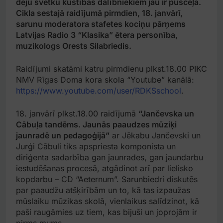
deju svētku kustības dalībniekiem jau ir pusceļā.
Cikla sestajā raidījumā pirmdien, 18. janvārī,
sarunu moderatora stafetes kociņu pārņems
Latvijas Radio 3 “Klasika” ētera personība,
muzikologs Orests Silabriedis.
Raidījumi skatāmi katru pirmdienu plkst.18.00 PIKC
NMV Rīgas Doma kora skola “Youtube” kanālā:
https://www.youtube.com/user/RDKSschool
.
18. janvārī plkst.18.00 raidījumā
“Jančevska un
Cābuļa tandēms. Jaunās paaudzes mūziķi
jaunradē un pedagoģijā”
ar Jēkabu Jančevski un
Jurģi Cābuli tiks apspriesta komponista un
diriģenta sadarbība gan jaunrades, gan jaundarbu
iestudēšanas procesā, atgādinot arī par lielisko
kopdarbu – CD “Aeternum”. Sarunbiedri diskutēs
par paaudžu atšķirībām un to, kā tas izpaužas
mūslaiku mūzikas skolā, vienlaikus salīdzinot, kā
paši raugāmies uz tiem, kas bijuši un joprojām ir
pirms mums.