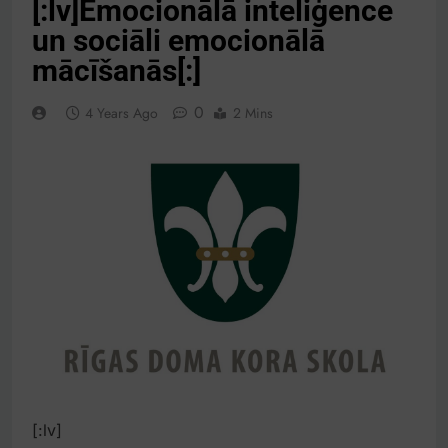
[:lv]Emocionālā inteliģence
un sociāli emocionālā
mācīšanās[:]
0
4 Years Ago
2 Mins
[:lv]