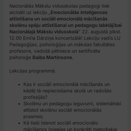
Nacionālās Mākslu vidusskolas pedagogi tiek
aicināti uz lekciju „
Emocionālās inteliģences
attīstīšana un sociāli emocionālā mācīšanās
skolēnu spēju attīstīšanai un pedagogu labklājībai
Nacionālajā Mākslu vidusskolā
” 22. augustā plkst.
12.00 Emīla Dārziņa koncertzālē! Lekciju vadīs LU
Pedagoģijas, psiholoģijas un mākslas fakultātes
profesore, vadošā pētniece un sertificēta
psiholoģe
Baiba Martinsone
.
Lekcijas programmā:
Kas ir sociāli emocionālā mācīšanās un
kādēļ tā nepieciešama skolā un radošās
profesijās?
Skolēnu un pedagogu ieguvumi, sistemātiski
attīstot skolēnu sociāli emocionālās
prasmes;
Kā tieši īstenot sociāli emocionālo
mācīšanos (pieejas un konkrēti metodiskie