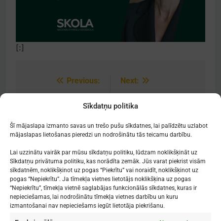
[:]
Previous:
Next:
Post
navigation
[:lv]Mūzikls “Pūt,
[:lv]1. septembris
Sīkdatņu politika
vējiņi”[:]
Rīgas Doma kora
skolā[:]
Šī mājaslapa izmanto savas un trešo pušu sīkdatnes, lai palīdzētu uzlabot
mājaslapas lietošanas pieredzi un nodrošinātu tās teicamu darbību.
Lai uzzinātu vairāk par mūsu sīkdatņu politiku, lūdzam noklikšķināt uz
Sīkdatņu privātuma politiku, kas norādīta zemāk. Jūs varat piekrist visām
sīkdatnēm, noklikšķinot uz pogas “Piekrītu” vai noraidīt, noklikšķinot uz
Mākslu izglītības kompetences centrs
pogas “Nepiekrītu”. Ja tīmekļa vietnes lietotājs noklikšķina uz pogas
"Nacionālā Mākslu vidusskola"
“Nepiekrītu”, tīmekļa vietnē saglabājas funkcionālās sīkdatnes, kuras ir
nepieciešamas, lai nodrošinātu tīmekļa vietnes darbību un kuru
RĪGAS DOMA KORA SKOLA
izmantošanai nav nepieciešams iegūt lietotāja piekrišanu.