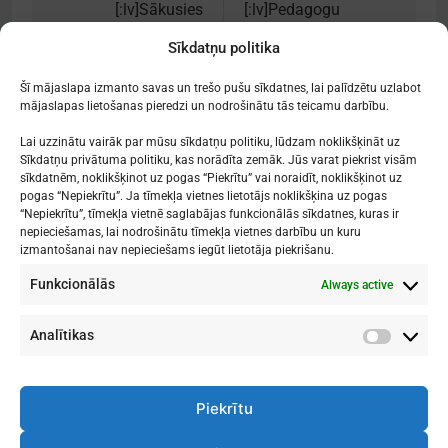
navigation
[:lv]Sākusies
[:lv]Pedagogu
pietiekšanās 1.-2.
tālākizglītības kursi
Sīkdatņu politika
klašu vasaras
28. aprīlī[:]
nometnei[:]
Šī mājaslapa izmanto savas un trešo pušu sīkdatnes, lai palīdzētu uzlabot
mājaslapas lietošanas pieredzi un nodrošinātu tās teicamu darbību.
Lai uzzinātu vairāk par mūsu sīkdatņu politiku, lūdzam noklikšķināt uz
Sīkdatņu privātuma politiku, kas norādīta zemāk. Jūs varat piekrist visām
sīkdatnēm, noklikšķinot uz pogas “Piekrītu” vai noraidīt, noklikšķinot uz
Mākslu izglītības kompetences centrs
pogas “Nepiekrītu”. Ja tīmekļa vietnes lietotājs noklikšķina uz pogas
"Nacionālā Mākslu vidusskola"
“Nepiekrītu”, tīmekļa vietnē saglabājas funkcionālās sīkdatnes, kuras ir
nepieciešamas, lai nodrošinātu tīmekļa vietnes darbību un kuru
RĪGAS DOMA KORA SKOLA
izmantošanai nav nepieciešams iegūt lietotāja piekrišanu.
Funkcionālās
Always active
1. - 9. klases
: Kronvalda bulvāris 1
Vidusskola
: Skolas iela 11
Rīga, LV-1010
Analītikas
Analītik
Piekrītu