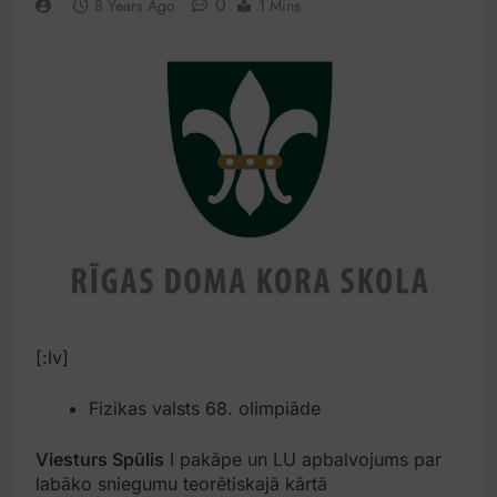
0
8 Years Ago
1 Mins
[:lv]
Fizikas valsts 68. olimpiāde
Viesturs Spūlis
I pakāpe un LU apbalvojums par
labāko sniegumu teorētiskajā kārtā