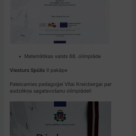
Matemātikas valsts 68. olimpiāde
Viesturs Spūlis
II pakāpe
Pateicamies pedagoģei Vitai Kreicbergai par
audzēkņa sagatavošanu olimpiādei!