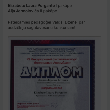
Elizabete Laura Porgante
I pakāpe
Aija Jermoloviča
II pakāpe
Pateicamies pedagoģei Valdai Dzenei par
audzēkņu sagatavošanu konkursam!