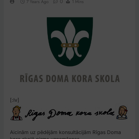
0
7 Years Ago
1 Mins
[:lv]
Aicinām uz pēdējām konsultācijām Rīgas Doma
kora skolā pirms uzņemšanas