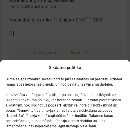
iestājpārbaudījumiem!
Konsultāciju grafiku 1. jūnijam
SKATĪT ŠEIT
.
[:]
Previous:
Next:
Post
navigation
[:lv]Jāņa Erenštreita
[:lv]Atzinību un balvu
Sīkdatņu politika
pateicība skolas
saņēmēji[:]
saimei[:]
Šī mājaslapa izmanto savas un trešo pušu sīkdatnes, lai palīdzētu uzlabot
mājaslapas lietošanas pieredzi un nodrošinātu tās teicamu darbību.
Lai uzzinātu vairāk par mūsu sīkdatņu politiku, lūdzam noklikšķināt uz
Sīkdatņu privātuma politiku, kas norādīta zemāk. Jūs varat piekrist visām
sīkdatnēm, noklikšķinot uz pogas “Piekrītu” vai noraidīt, noklikšķinot uz
Mākslu izglītības kompetences centrs
pogas “Nepiekrītu”. Ja tīmekļa vietnes lietotājs noklikšķina uz pogas
"Nacionālā Mākslu vidusskola"
“Nepiekrītu”, tīmekļa vietnē saglabājas funkcionālās sīkdatnes, kuras ir
nepieciešamas, lai nodrošinātu tīmekļa vietnes darbību un kuru
RĪGAS DOMA KORA SKOLA
izmantošanai nav nepieciešams iegūt lietotāja piekrišanu.