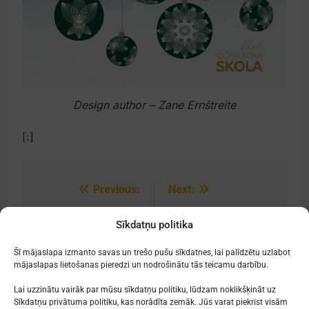
Design author – Zane Ernštreite
[:]
Previous:
Next:
Post
navigation
[:lv]Meiteņu kora
[:lv]Notikumi janvārī
Sīkdatņu politika
Ziemassvētku
2024[:en]Events in
koncerts[:]
January 2024[:]
Šī mājaslapa izmanto savas un trešo pušu sīkdatnes, lai palīdzētu uzlabot
mājaslapas lietošanas pieredzi un nodrošinātu tās teicamu darbību.
Lai uzzinātu vairāk par mūsu sīkdatņu politiku, lūdzam noklikšķināt uz
Sīkdatņu privātuma politiku, kas norādīta zemāk. Jūs varat piekrist visām