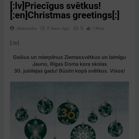
[:lv]Priecīgus svētkus!
[:en]Christmas greetings[:]
0
Aleksandra
3 Years Ago
1 Mins
[:lv]
Gaišus un mierpilnus Ziemassvētkus un laimīgu
Jauno, Rīgas Doma kora skolas
30. jubilejas gadu! Būsim kopā svētkos. Visos!