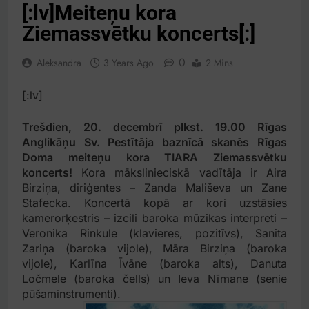
[:lv]Meiteņu kora
Ziemassvētku koncerts[:]
0
Aleksandra
3 Years Ago
2 Mins
[:lv]
Trešdien, 20. decembrī plkst. 19.00 Rīgas
Anglikāņu Sv. Pestītāja baznīcā skanēs Rīgas
Doma meiteņu kora TIARA Ziemassvētku
koncerts!
Kora mākslinieciskā vadītāja ir Aira
Birziņa, diriģentes – Zanda Mališeva un Zane
Stafecka. Koncertā kopā ar kori uzstāsies
kamerorķestris – izcili baroka mūzikas interpreti –
Veronika Rinkule (klavieres, pozitīvs), Sanita
Zariņa (baroka vijole), Māra Birziņa (baroka
vijole), Karlīna Īvāne (baroka alts), Danuta
Ločmele (baroka čells) un Ieva Nīmane (senie
pūšaminstrumenti).