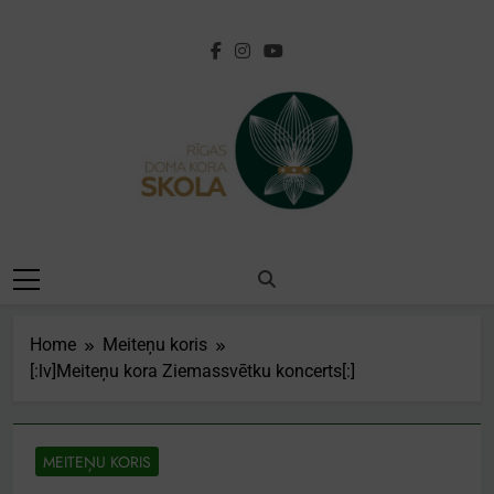
Skip
to
content
[:lv]Rīgas Doma
Kora
Skola[:en]Riga
Home
Meiteņu koris
Cathedral Choir
[:lv]Meiteņu kora Ziemassvētku koncerts[:]
School[:]
MEITEŅU KORIS