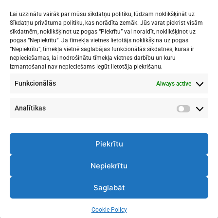
Lai uzzinātu vairāk par mūsu sīkdatņu politiku, lūdzam noklikšķināt uz
Sīkdatņu privātuma politiku, kas norādīta zemāk. Jūs varat piekrist visām
sīkdatnēm, noklikšķinot uz pogas “Piekrītu” vai noraidīt, noklikšķinot uz
Mākslu izglītības kompetences centrs
pogas “Nepiekrītu”. Ja tīmekļa vietnes lietotājs noklikšķina uz pogas
"Nacionālā Mākslu vidusskola"
“Nepiekrītu”, tīmekļa vietnē saglabājas funkcionālās sīkdatnes, kuras ir
nepieciešamas, lai nodrošinātu tīmekļa vietnes darbību un kuru
RĪGAS DOMA KORA SKOLA
izmantošanai nav nepieciešams iegūt lietotāja piekrišanu.
Funkcionālās
Always active
1. - 9. klases
: Kronvalda bulvāris 1
Vidusskola
: Skolas iela 11
Rīga, LV-1010
Analītikas
Analītik
Piekrītu
Nepiekrītu
Telpu Noslodze
Darba Plāns
Saglabāt
Cookie Policy