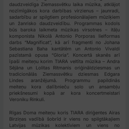
daudzveidīga Ziemassvētku laika mūzika, atklājot
nozīmīgākos kora darbības virzienus – jaunradi,
sadarbību ar spilgtiem profesionālajiem mūziķiem
un žanrisko daudzveidību. Programmas kodols
būs baroka laikmeta mūzikas virsotnes – itāļu
komponista Nikolā Antonio Porporas lielformas
darbs “Magnificat”, kā arī fragmenti no Johana
Sebastiana Baha kantātēm un Antonio Vivaldi
pazīstamā opusa “Gloria”. Koncertā skanēs arī
īpaši meiteņu korim TIARA veltīta mūzika – Andra
Sējāna un Lolitas Ritmanis oriģināldziesmas un
tradicionālās Ziemassvētku dziesmas Edgara
Lindes aranžējumā. Programmu papildinās
meiteņu kora dalībnieču solo un ansambļu
priekšnesumi kopā ar kora koncertmeistari
Veroniku Rinkuli.
Rīgas Doma meiteņu koris TIARA diriģentes Airas
Birziņas vadībā šobrīd ir viens no spilgtākajiem
Latvijas mūzikas kolektīviem un viens no