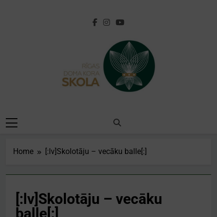
Skip
to
content
[:lv]Rīgas Doma
Kora
Skola[:en]Riga
Home
[:lv]Skolotāju – vecāku balle[:]
Cathedral Choir
School[:]
[:lv]Skolotāju – vecāku
balle[:]