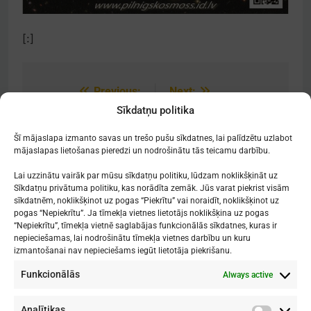
[:]
Previous:
Next:
Post
Sīkdatņu politika
navigation
[:lv]Pateicības[:]
[:lv]Pieteikšanās
konkursam[:]
Šī mājaslapa izmanto savas un trešo pušu sīkdatnes, lai palīdzētu uzlabot
mājaslapas lietošanas pieredzi un nodrošinātu tās teicamu darbību.
Lai uzzinātu vairāk par mūsu sīkdatņu politiku, lūdzam noklikšķināt uz
Sīkdatņu privātuma politiku, kas norādīta zemāk. Jūs varat piekrist visām
sīkdatnēm, noklikšķinot uz pogas “Piekrītu” vai noraidīt, noklikšķinot uz
Mākslu izglītības kompetences centrs
pogas “Nepiekrītu”. Ja tīmekļa vietnes lietotājs noklikšķina uz pogas
"Nacionālā Mākslu vidusskola"
“Nepiekrītu”, tīmekļa vietnē saglabājas funkcionālās sīkdatnes, kuras ir
nepieciešamas, lai nodrošinātu tīmekļa vietnes darbību un kuru
RĪGAS DOMA KORA SKOLA
izmantošanai nav nepieciešams iegūt lietotāja piekrišanu.
Funkcionālās
Always active
1. - 9. klases
: Kronvalda bulvāris 1
Vidusskola
: Skolas iela 11
Rīga, LV-1010
Analītikas