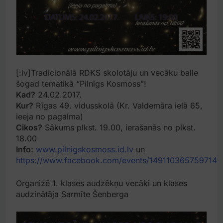
[:lv]
Tradicionālā RDKS skolotāju un vecāku balle
šogad tematikā “Pilnīgs Kosmoss”!
Kad?
24.02.2017.
Kur?
Rīgas 49. vidusskolā (Kr. Valdemāra ielā 65,
ieeja no pagalma)
Cikos?
Sākums plkst. 19.00, ierašanās no plkst.
18.00
Info:
www.pilnigskosmoss.id.lv
un
https://www.facebook.com/events/1491103657597140
Organizē 1. klases audzēkņu vecāki un klases
audzinātāja Sarmīte Šenberga