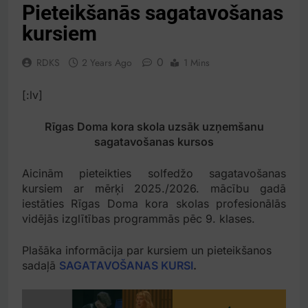
Pieteikšanās sagatavošanas
kursiem
0
RDKS
2 Years Ago
1 Mins
[:lv]
Rīgas Doma kora skola uzsāk uzņemšanu
sagatavošanas kursos
Aicinām pieteikties solfedžo sagatavošanas
kursiem ar mērķi 2025./2026. mācību gadā
iestāties Rīgas Doma kora skolas profesionālās
vidējās izglītības programmās pēc 9. klases.
Plašāka informācija par kursiem un pieteikšanos
sadaļā
SAGATAVOŠANAS KURSI
.