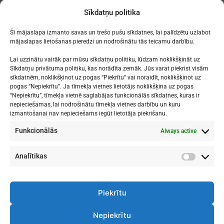
Music”[:en]Erasmus+
grupā
Sīkdatņu politika
project “More than
Music”[:]
Šī mājaslapa izmanto savas un trešo pušu sīkdatnes, lai palīdzētu uzlabot
mājaslapas lietošanas pieredzi un nodrošinātu tās teicamu darbību.
Lai uzzinātu vairāk par mūsu sīkdatņu politiku, lūdzam noklikšķināt uz
Sīkdatņu privātuma politiku, kas norādīta zemāk. Jūs varat piekrist visām
sīkdatnēm, noklikšķinot uz pogas “Piekrītu” vai noraidīt, noklikšķinot uz
Mākslu izglītības kompetences centrs
pogas “Nepiekrītu”. Ja tīmekļa vietnes lietotājs noklikšķina uz pogas
"Nacionālā Mākslu vidusskola"
“Nepiekrītu”, tīmekļa vietnē saglabājas funkcionālās sīkdatnes, kuras ir
nepieciešamas, lai nodrošinātu tīmekļa vietnes darbību un kuru
RĪGAS DOMA KORA SKOLA
izmantošanai nav nepieciešams iegūt lietotāja piekrišanu.
Funkcionālās
Always active
1. - 9. klases
: Kronvalda bulvāris 1
Vidusskola
: Skolas iela 11
Rīga, LV-1010
Analītikas
Analītik
Piekrītu
Nepiekrītu