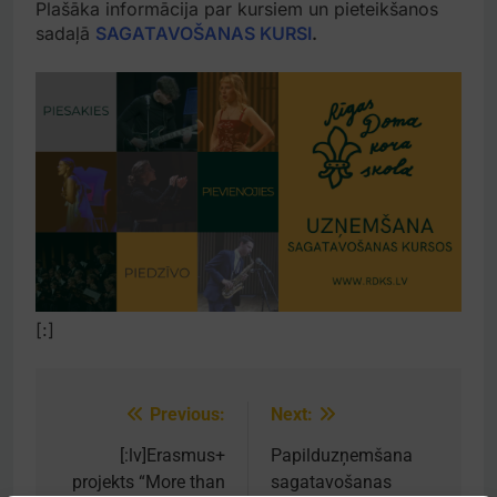
Plašāka informācija par kursiem un pieteikšanos
sadaļā
SAGATAVOŠANAS KURSI
.
[:]
Previous:
Next:
Post
navigation
[:lv]Erasmus+
Papilduzņemšana
projekts “More than
sagatavošanas