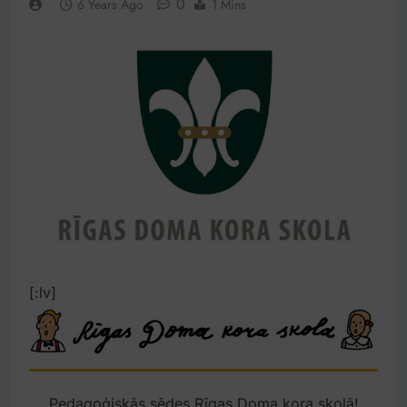
0
6 Years Ago
1 Mins
[:lv]
Pedagoģiskās sēdes Rīgas Doma kora skolā!