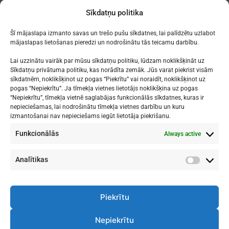
Post
Sīkdatņu politika
navigation
[:lv]Sološie un lecošie
[:lv]Vecāku
Rīgas Svētkos[:]
sapulces[:]
Šī mājaslapa izmanto savas un trešo pušu sīkdatnes, lai palīdzētu uzlabot
mājaslapas lietošanas pieredzi un nodrošinātu tās teicamu darbību.
Lai uzzinātu vairāk par mūsu sīkdatņu politiku, lūdzam noklikšķināt uz
Sīkdatņu privātuma politiku, kas norādīta zemāk. Jūs varat piekrist visām
sīkdatnēm, noklikšķinot uz pogas “Piekrītu” vai noraidīt, noklikšķinot uz
Mākslu izglītības kompetences centrs
pogas “Nepiekrītu”. Ja tīmekļa vietnes lietotājs noklikšķina uz pogas
"Nacionālā Mākslu vidusskola"
“Nepiekrītu”, tīmekļa vietnē saglabājas funkcionālās sīkdatnes, kuras ir
nepieciešamas, lai nodrošinātu tīmekļa vietnes darbību un kuru
RĪGAS DOMA KORA SKOLA
izmantošanai nav nepieciešams iegūt lietotāja piekrišanu.
Funkcionālās
Always active
1. - 9. klases
: Kronvalda bulvāris 1
Vidusskola
: Skolas iela 11
Rīga, LV-1010
Analītikas
Analītik
Piekrītu
Nepiekrītu