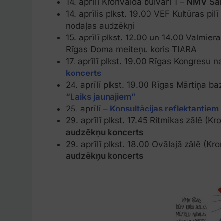
14. aprīlī Kronvalda bulvārī 1 –
NMV
Šah
14. aprīlis plkst. 19.00 VEF Kultūras pilī
nodaļas audzēkņi
15. aprīlī plkst. 12.00 un 14.00 Valmiera
Rīgas Doma meiteņu koris TIARA
17. aprīlī plkst. 19.00 Rīgas Kongresu 
koncerts
24. aprīlī plkst. 19.00 Rīgas Mārtiņa b
“Laiks jaunajiem”
25. aprīlī –
Konsultācijas reflektantiem
29. aprīlī plkst. 17.45 Ritmikas zālē (Kr
audzēkņu koncerts
29. aprīlī plkst. 18.00 Ovālajā zālē (Kr
audzēkņu koncerts