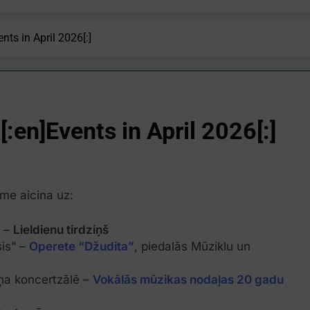
ents in April 2026[:]
[:en]Events in April 2026[:]
me aicina uz:
1 –
Lieldienu tirdziņš
sis” –
Operete “Džudita”
, piedalās Mūziklu un
iņa koncertzālē –
Vokālās mūzikas nodaļas 20 gadu