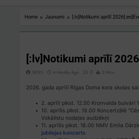
Home
Jaunumi
[:lv]Notikumi aprīlī 2026[:en]Ev
JAUNUMI
[:lv]Notikumi aprīlī 2026
0
RDKS
4 Months Ago
2 Mins
2026. gada aprīlī Rīgas Doma kora skolas sai
2. aprīlī plkst. 12.50 Kronvalda bulvārī 
10. aprīlis plkst. 19.00 Koncertzālē “Cē
Vokālistu nodaļas audzēkņi
11. aprīlis plkst. 18.00 NMV Emīla Dārz
jubilejas koncerts