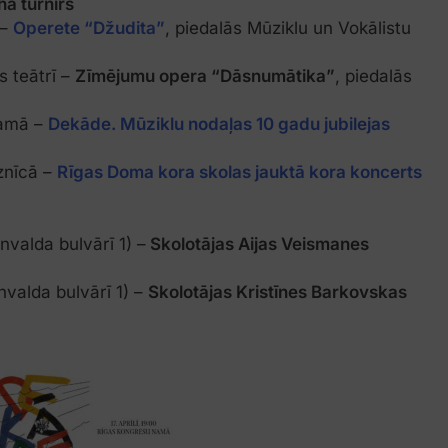
a turnīrs
 –
Operete “Džudita”
, piedalās Mūziklu un Vokālistu
s teātrī –
Zīmējumu opera “Dāsnumātika”
, piedalās
namā –
Dekāde. Mūziklu nodaļas 10 gadu jubilejas
aznīcā –
Rīgas Doma kora skolas jauktā kora koncerts
onvalda bulvārī 1) –
Skolotājas Aijas Veismanes
onvalda bulvārī 1) –
Skolotājas Kristīnes Barkovskas