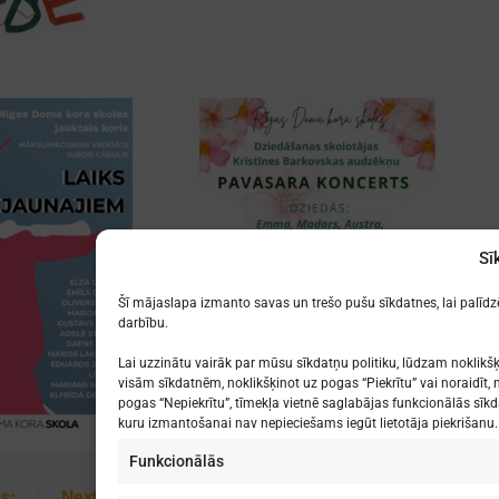
Sī
Šī mājaslapa izmanto savas un trešo pušu sīkdatnes, lai palīd
darbību.
Lai uzzinātu vairāk par mūsu sīkdatņu politiku, lūdzam noklikšķ
visām sīkdatnēm, noklikšķinot uz pogas “Piekrītu” vai noraidīt, n
pogas “Nepiekrītu”, tīmekļa vietnē saglabājas funkcionālās sīkd
kuru izmantošanai nav nepieciešams iegūt lietotāja piekrišanu.
Funkcionālās
s:
Next: