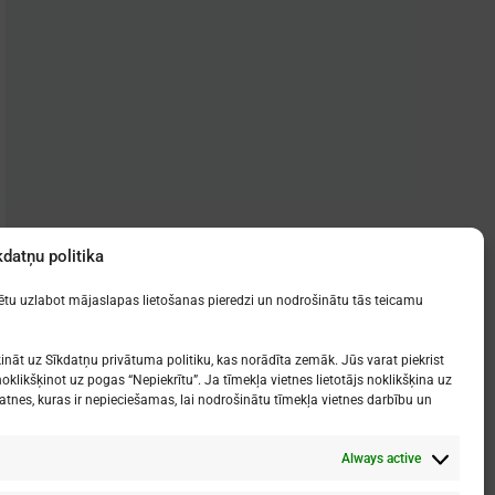
kdatņu politika
zētu uzlabot mājaslapas lietošanas pieredzi un nodrošinātu tās teicamu
ināt uz Sīkdatņu privātuma politiku, kas norādīta zemāk. Jūs varat piekrist
oklikšķinot uz pogas “Nepiekrītu”. Ja tīmekļa vietnes lietotājs noklikšķina uz
atnes, kuras ir nepieciešamas, lai nodrošinātu tīmekļa vietnes darbību un
Always active