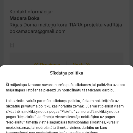
Kontaktinformācija:
Madara Boka
Rīgas Doma meiteņu kora TIARA projektu vadītāja
bokamadara@gmail.com
[:]
Previous:
Next:
Post
Sīkdatņu politika
navigation
[:lv]Dienesta
[:lv]Līdzjūtība[:]
viesnīca[:]
Šī mājaslapa izmanto savas un trešo pušu sīkdatnes, lai palīdzētu uzlabot
mājaslapas lietošanas pieredzi un nodrošinātu tās teicamu darbību.
Lai uzzinātu vairāk par mūsu sīkdatņu politiku, lūdzam noklikšķināt uz
Sīkdatņu privātuma politiku, kas norādīta zemāk. Jūs varat piekrist visām
sīkdatnēm, noklikšķinot uz pogas “Piekrītu” vai noraidīt, noklikšķinot uz
Mākslu izglītības kompetences centrs
pogas “Nepiekrītu”. Ja tīmekļa vietnes lietotājs noklikšķina uz pogas
"Nacionālā Mākslu vidusskola"
“Nepiekrītu”, tīmekļa vietnē saglabājas funkcionālās sīkdatnes, kuras ir
nepieciešamas, lai nodrošinātu tīmekļa vietnes darbību un kuru
RĪGAS DOMA KORA SKOLA