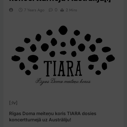
0
7 Years Ago
2 Mins
[:lv]
Rīgas Doma meiteņu koris TIARA dosies
koncertturnejā uz Austrāliju!