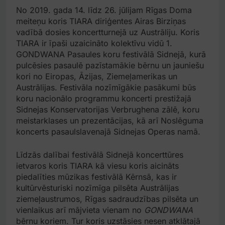
No 2019. gada 14. līdz 26. jūlijam Rīgas Doma
meiteņu koris TIARA diriģentes Airas Birziņas
vadībā dosies koncertturnejā uz Austrāliju. Koris
TIARA ir īpaši uzaicināto kolektīvu vidū 1.
GONDWANA Pasaules koru festivālā Sidnejā, kurā
pulcēsies pasaulē pazīstamākie bērnu un jauniešu
kori no Eiropas, Āzijas, Ziemeļamerikas un
Austrālijas. Festivāla nozīmīgākie pasākumi būs
koru nacionālo programmu koncerti prestižajā
Sidnejas Konservatorijas Verbrughena zālē, koru
meistarklases un prezentācijas, kā arī Noslēguma
koncerts pasaulslavenajā Sidnejas Operas namā.
Līdzās dalībai festivālā Sidnejā koncerttūres
ietvaros koris TIARA kā viesu koris aicināts
piedalīties mūzikas festivālā Kērnsā, kas ir
kultūrvēsturiski nozīmīga pilsēta Austrālijas
ziemeļaustrumos, Rīgas sadraudzības pilsēta un
vienlaikus arī mājvieta vienam no
GONDWANA
bērnu koriem. Tur koris uzstāsies nesen atklātajā