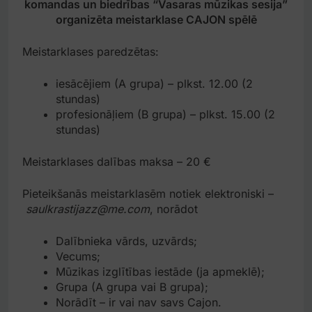
komandas un biedrības “Vasaras mūzikas sesija”
organizēta meistarklase CAJON spēlē
Meistarklases paredzētas:
iesācējiem (A grupa) – plkst. 12.00 (2
stundas)
profesionāļiem (B grupa) – plkst. 15.00 (2
stundas)
Meistarklases dalības maksa – 20 €
Pieteikšanās meistarklasēm notiek elektroniski –
saulkrastijazz@me.com
, norādot
Dalībnieka vārds, uzvārds;
Vecums;
Mūzikas izglītības iestāde (ja apmeklē);
Grupa (A grupa vai B grupa);
Norādīt – ir vai nav savs Cajon.