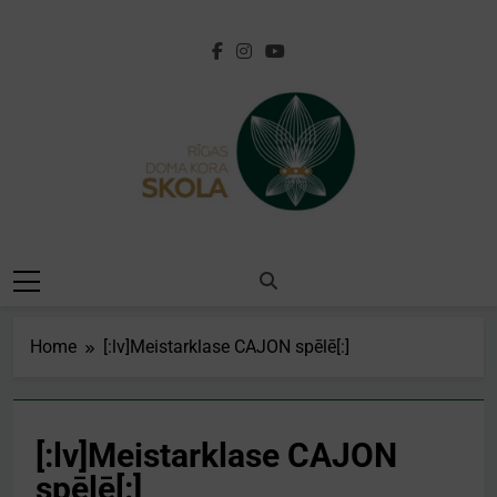
Skip
to
content
[:lv]Rīgas Doma
Kora
Skola[:en]Riga
Home
[:lv]Meistarklase CAJON spēlē[:]
Cathedral Choir
School[:]
[:lv]Meistarklase CAJON
spēlē[:]