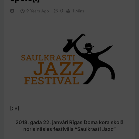
0
9 Years Ago
1 Mins
[:lv]
2018. gada 22. janvārī Rīgas Doma kora skolā
norisināsies festivāla “Saulkrasti Jazz”