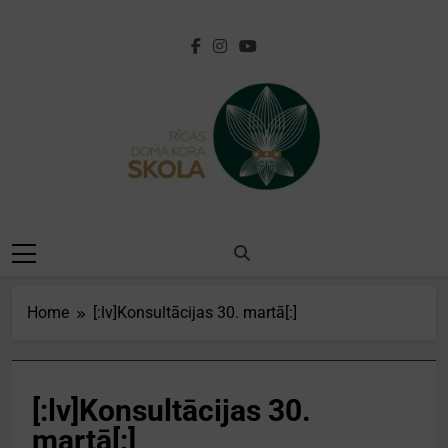
Skip
to
content
[:lv]Rīgas Doma
Kora
Skola[:en]Riga
Home
[:lv]Konsultācijas 30. martā[:]
Cathedral Choir
School[:]
[:lv]Konsultācijas 30.
martā[:]