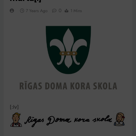
0
7 Years Ago
1 Mins
[:lv]