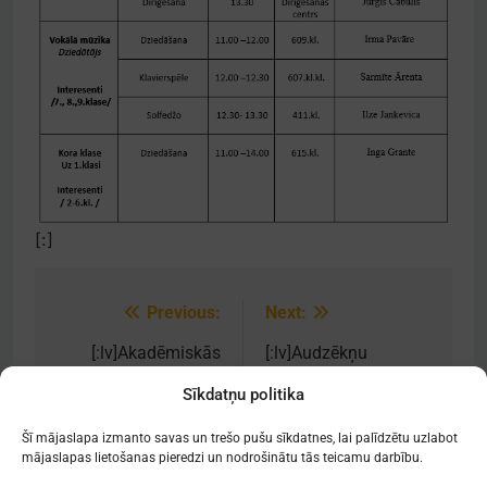
[:]
Previous:
Next:
Post
navigation
[:lv]Akadēmiskās
[:lv]Audzēkņu
dziedāšanas un
panākumi[:]
Sīkdatņu politika
vokālo ansambļu
konkurss[:]
Šī mājaslapa izmanto savas un trešo pušu sīkdatnes, lai palīdzētu uzlabot
mājaslapas lietošanas pieredzi un nodrošinātu tās teicamu darbību.