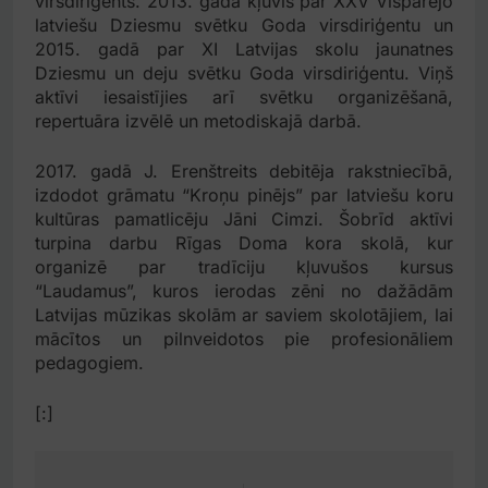
virsdiriģents. 2013. gadā kļuvis par XXV Vispārējo
latviešu Dziesmu svētku Goda virsdiriģentu un
2015. gadā par XI Latvijas skolu jaunatnes
Dziesmu un deju svētku Goda virsdiriģentu. Viņš
aktīvi iesaistījies arī svētku organizēšanā,
repertuāra izvēlē un metodiskajā darbā.
2017. gadā J. Erenštreits debitēja rakstniecībā,
izdodot grāmatu “Kroņu pinējs” par latviešu koru
kultūras pamatlicēju Jāni Cimzi. Šobrīd aktīvi
turpina darbu Rīgas Doma kora skolā, kur
organizē par tradīciju kļuvušos kursus
“Laudamus”, kuros ierodas zēni no dažādām
Latvijas mūzikas skolām ar saviem skolotājiem, lai
mācītos un pilnveidotos pie profesionāliem
pedagogiem.
[:]