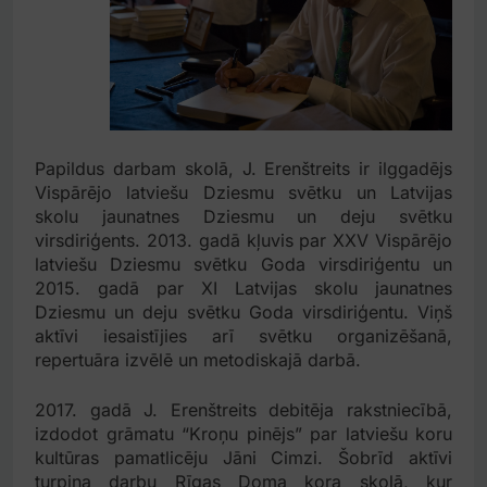
Papildus darbam skolā, J. Erenštreits ir ilggadējs
Vispārējo latviešu Dziesmu svētku un Latvijas
skolu jaunatnes Dziesmu un deju svētku
virsdiriģents. 2013. gadā kļuvis par XXV Vispārējo
latviešu Dziesmu svētku Goda virsdiriģentu un
2015. gadā par XI Latvijas skolu jaunatnes
Dziesmu un deju svētku Goda virsdiriģentu. Viņš
aktīvi iesaistījies arī svētku organizēšanā,
repertuāra izvēlē un metodiskajā darbā.
2017. gadā J. Erenštreits debitēja rakstniecībā,
izdodot grāmatu “Kroņu pinējs” par latviešu koru
kultūras pamatlicēju Jāni Cimzi. Šobrīd aktīvi
turpina darbu Rīgas Doma kora skolā, kur