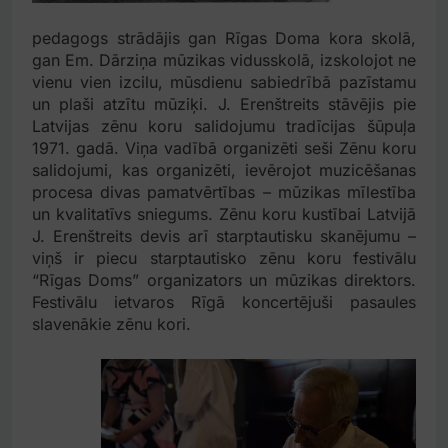
pedagogs strādājis gan Rīgas Doma kora skolā,
gan Em. Dārziņa mūzikas vidusskolā, izskolojot ne
vienu vien izcilu, mūsdienu sabiedrībā pazīstamu
un plaši atzītu mūziķi. J. Erenštreits stāvējis pie
Latvijas zēnu koru salidojumu tradīcijas šūpuļa
1971. gadā. Viņa vadībā organizēti seši Zēnu koru
salidojumi, kas organizēti, ievērojot muzicēšanas
procesa divas pamatvērtības – mūzikas mīlestība
un kvalitatīvs sniegums. Zēnu koru kustībai Latvijā
J. Erenštreits devis arī starptautisku skanējumu –
viņš ir piecu starptautisko zēnu koru festivālu
“Rīgas Doms” organizators un mūzikas direktors.
Festivālu ietvaros Rīgā koncertējuši pasaules
slavenākie zēnu kori.