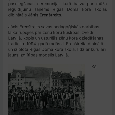
pasniegšanas ceremonija, kurā balvu par mūža
ieguldījumu saņems Rīgas Doma kora skolas
dibinātājs
Jānis Erenštreits.
Jānis Erenštreits savas pedagoģiskās darbības
laikā rūpējies par zēnu koru kustības izveidi
Latvijā, kopis un uzturējis zēnu kora dziedāšanas
tradīciju. 1994. gadā radās J. Erenštreita dibinātā
un izlolotā Rīgas Doma kora skola, līdz ar kuru arī
jauns izglītības modelis Latvijā.
Kā