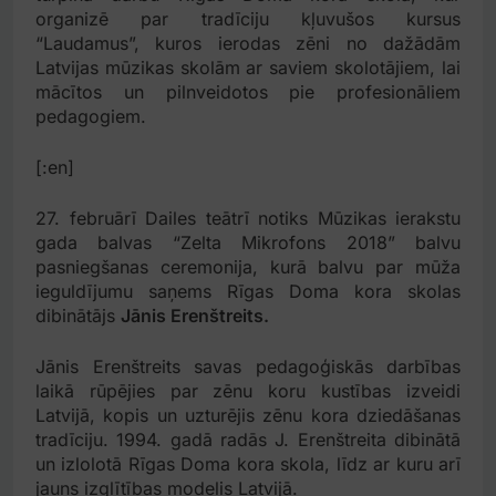
organizē par tradīciju kļuvušos kursus
“Laudamus”, kuros ierodas zēni no dažādām
Latvijas mūzikas skolām ar saviem skolotājiem, lai
mācītos un pilnveidotos pie profesionāliem
pedagogiem.
[:en]
27. februārī Dailes teātrī notiks Mūzikas ierakstu
gada balvas “Zelta Mikrofons 2018” balvu
pasniegšanas ceremonija, kurā balvu par mūža
ieguldījumu saņems Rīgas Doma kora skolas
dibinātājs
Jānis Erenštreits.
Jānis Erenštreits savas pedagoģiskās darbības
laikā rūpējies par zēnu koru kustības izveidi
Latvijā, kopis un uzturējis zēnu kora dziedāšanas
tradīciju. 1994. gadā radās J. Erenštreita dibinātā
un izlolotā Rīgas Doma kora skola, līdz ar kuru arī
jauns izglītības modelis Latvijā.