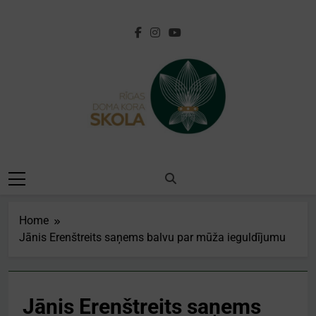
Skip
to
content
[:lv]Rīgas Doma
Kora
Skola[:en]Riga
Home
Cathedral Choir
Jānis Erenštreits saņems balvu par mūža ieguldījumu
School[:]
Jānis Erenštreits saņems