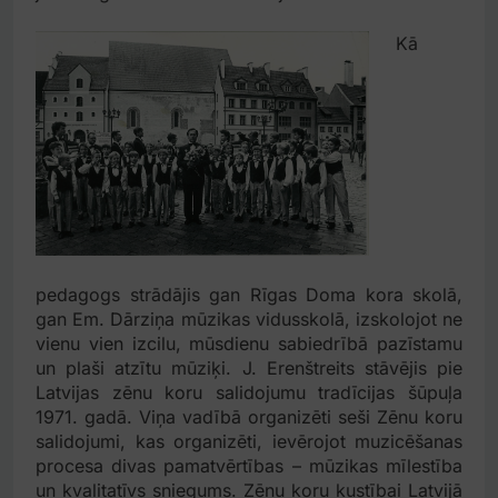
Kā
pedagogs strādājis gan Rīgas Doma kora skolā,
gan Em. Dārziņa mūzikas vidusskolā, izskolojot ne
vienu vien izcilu, mūsdienu sabiedrībā pazīstamu
un plaši atzītu mūziķi. J. Erenštreits stāvējis pie
Latvijas zēnu koru salidojumu tradīcijas šūpuļa
1971. gadā. Viņa vadībā organizēti seši Zēnu koru
salidojumi, kas organizēti, ievērojot muzicēšanas
procesa divas pamatvērtības – mūzikas mīlestība
un kvalitatīvs sniegums. Zēnu koru kustībai Latvijā