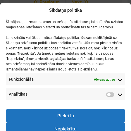
Previous:
Next:
Post
Sīkdatņu politika
navigation
[:lv]Audzēkņu
[:lv]Audzēkņu
panākumi[:]
panākumi[:]
Šī mājaslapa izmanto savas un trešo pušu sīkdatnes, lai palīdzētu uzlabot
mājaslapas lietošanas pieredzi un nodrošinātu tās teicamu darbību.
Lai uzzinātu vairāk par mūsu sīkdatņu politiku, lūdzam noklikšķināt uz
Sīkdatņu privātuma politiku, kas norādīta zemāk. Jūs varat piekrist visām
sīkdatnēm, noklikšķinot uz pogas “Piekrītu” vai noraidīt, noklikšķinot uz
Mākslu izglītības kompetences centrs
pogas “Nepiekrītu”. Ja tīmekļa vietnes lietotājs noklikšķina uz pogas
"Nacionālā Mākslu vidusskola"
“Nepiekrītu”, tīmekļa vietnē saglabājas funkcionālās sīkdatnes, kuras ir
nepieciešamas, lai nodrošinātu tīmekļa vietnes darbību un kuru
RĪGAS DOMA KORA SKOLA
izmantošanai nav nepieciešams iegūt lietotāja piekrišanu.
Funkcionālās
Always active
1. - 9. klases
: Kronvalda bulvāris 1
Vidusskola
: Skolas iela 11
Rīga, LV-1010
Analītikas
Analītik
Piekrītu
Nepiekrītu