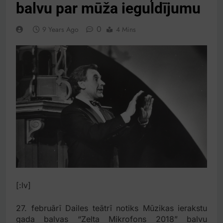
balvu par mūža ieguldījumu
0
9 Years Ago
4 Mins
[:lv]
27. februārī Dailes teātrī notiks Mūzikas ierakstu
gada balvas “Zelta Mikrofons 2018” balvu