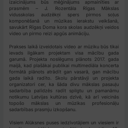
izaicinājums būs mēģinājums apmainīties ar
prasmēm – J. Rozentāla Rīgas Mākslas
vidusskolas audzēkņi spers pirmos soļus
komponēšanā un mūzikas ierakstu veikšanā,
savukārt Rīgas Doma kora skolas audzēkņi veidos
video un pirmo reizi apgūs animāciju.
Prakses laikā izveidotais video ar mūziku būs tikai
ievads ilgākam projektam visa mācību gada
garumā. Projekta noslēgums plānots 2017. gada
maijā, kad plašākai publikai multimediāla koncerta
formātā plānots atrādīt gan vasarā, gan mācību
gada laikā radīto. Skolu pārstāvji un projekta
organizatori cer, ka šāda divu mākslas pasauļu
sadarbība palīdzēs radīt spilgtu un pamanāmu
notikumu Latvijas kultūras dzīvē, kā arī veicinās
topošo mākslas un mūzikas profesionāļu
sadarbības prasmju izkopšanu.
Visiem Alūksnes puses iedzīvotājiem un viesiem ir