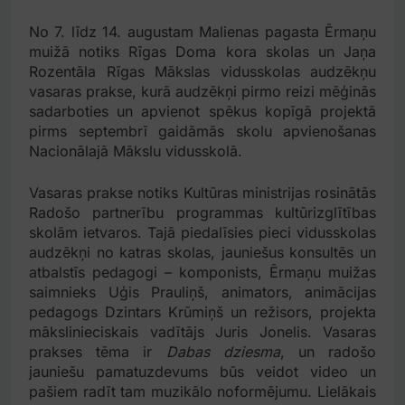
No 7. līdz 14. augustam Malienas pagasta Ērmaņu
muižā notiks Rīgas Doma kora skolas un Jaņa
Rozentāla Rīgas Mākslas vidusskolas audzēkņu
vasaras prakse, kurā audzēkņi pirmo reizi mēģinās
sadarboties un apvienot spēkus kopīgā projektā
pirms septembrī gaidāmās skolu apvienošanas
Nacionālajā Mākslu vidusskolā.
Vasaras prakse notiks Kultūras ministrijas rosinātās
Radošo partnerību programmas kultūrizglītības
skolām ietvaros. Tajā piedalīsies pieci vidusskolas
audzēkņi no katras skolas, jauniešus konsultēs un
atbalstīs pedagogi – komponists, Ērmaņu muižas
saimnieks Uģis Prauliņš, animators, animācijas
pedagogs Dzintars Krūmiņš un režisors, projekta
mākslinieciskais vadītājs Juris Jonelis. Vasaras
prakses tēma ir
Dabas dziesma
, un radošo
jauniešu pamatuzdevums būs veidot video un
pašiem radīt tam muzikālo noformējumu. Lielākais