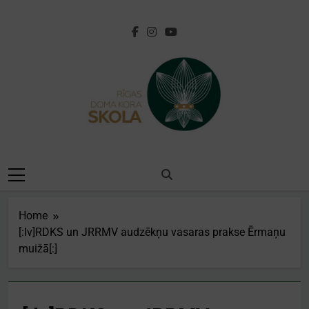
Skip
to
content
[:lv]Rīgas Doma
Kora
Skola[:en]Riga
Home
Cathedral Choir
[:lv]RDKS un JRRMV audzēkņu vasaras prakse Ērmaņu
muižā[:]
School[:]