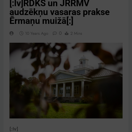
[:lv]RDKS un JRRMV
audzēkņu vasaras prakse
Ērmaņu muižā[:]
0
10 Years Ago
2 Mins
[:lv]