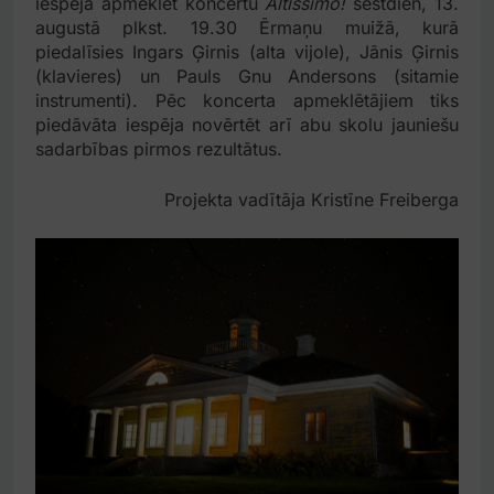
iespēja apmeklēt koncertu
Altissimo!
sestdien, 13.
augustā plkst. 19.30 Ērmaņu muižā, kurā
piedalīsies Ingars Ģirnis (alta vijole), Jānis Ģirnis
(klavieres) un Pauls Gnu Andersons (sitamie
instrumenti). Pēc koncerta apmeklētājiem tiks
piedāvāta iespēja novērtēt arī abu skolu jauniešu
sadarbības pirmos rezultātus.
Projekta vadītāja Kristīne Freiberga