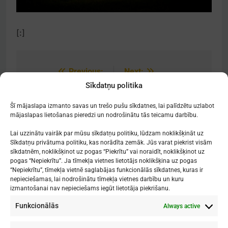
[:]
Previous:
Next:
Post
Sīkdatņu politika
navigation
[:lv]Absolventu
[:lv]RDKS jauniešu
panākumi[:]
lasītpriekam![:]
Šī mājaslapa izmanto savas un trešo pušu sīkdatnes, lai palīdzētu uzlabot
mājaslapas lietošanas pieredzi un nodrošinātu tās teicamu darbību.
Lai uzzinātu vairāk par mūsu sīkdatņu politiku, lūdzam noklikšķināt uz
Sīkdatņu privātuma politiku, kas norādīta zemāk. Jūs varat piekrist visām
sīkdatnēm, noklikšķinot uz pogas “Piekrītu” vai noraidīt, noklikšķinot uz
Mākslu izglītības kompetences centrs
pogas “Nepiekrītu”. Ja tīmekļa vietnes lietotājs noklikšķina uz pogas
"Nacionālā Mākslu vidusskola"
“Nepiekrītu”, tīmekļa vietnē saglabājas funkcionālās sīkdatnes, kuras ir
nepieciešamas, lai nodrošinātu tīmekļa vietnes darbību un kuru
RĪGAS DOMA KORA SKOLA
izmantošanai nav nepieciešams iegūt lietotāja piekrišanu.
Funkcionālās
Always active
1. - 9. klases
: Kronvalda bulvāris 1
Vidusskola
: Skolas iela 11