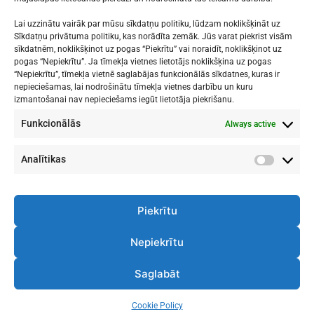
Lai uzzinātu vairāk par mūsu sīkdatņu politiku, lūdzam noklikšķināt uz
Sīkdatņu privātuma politiku, kas norādīta zemāk. Jūs varat piekrist visām
sīkdatnēm, noklikšķinot uz pogas “Piekrītu” vai noraidīt, noklikšķinot uz
Mākslu izglītības kompetences centrs
pogas “Nepiekrītu”. Ja tīmekļa vietnes lietotājs noklikšķina uz pogas
"Nacionālā Mākslu vidusskola"
“Nepiekrītu”, tīmekļa vietnē saglabājas funkcionālās sīkdatnes, kuras ir
nepieciešamas, lai nodrošinātu tīmekļa vietnes darbību un kuru
RĪGAS DOMA KORA SKOLA
izmantošanai nav nepieciešams iegūt lietotāja piekrišanu.
Funkcionālās
Always active
1. - 9. klases
: Kronvalda bulvāris 1
Vidusskola
: Skolas iela 11
Rīga, LV-1010
Analītikas
Analītik
Piekrītu
Nepiekrītu
Telpu Noslodze
Darba Plāns
Saglabāt
Cookie Policy