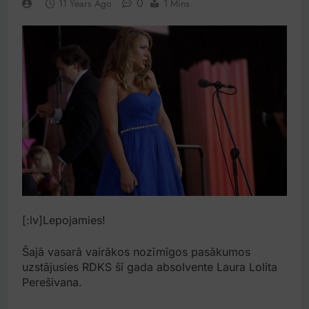
0
11 Years Ago
1 Mins
[:lv]Lepojamies!
Šajā vasarā vairākos nozīmīgos pasākumos
uzstājusies RDKS šī gada absolvente Laura Lolita
Perešivana.