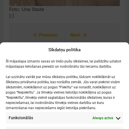
Foto: Una Stade
[:]
Previous:
Next:
Post
navigation
[:lv]Baltijas
[:lv]Rīgas Doma kora
Sīkdatņu politika
bundzinieku līga
skolas svinēs 25
2019[:]
gadu jubileju![:]
Šī mājaslapa izmanto savas un trešo pušu sīkdatnes, lai palīdzētu uzlabot
mājaslapas lietošanas pieredzi un nodrošinātu tās teicamu darbību.
Lai uzzinātu vairāk par mūsu sīkdatņu politiku, lūdzam noklikšķināt uz
Sīkdatņu privātuma politiku, kas norādīta zemāk. Jūs varat piekrist visām
sīkdatnēm, noklikšķinot uz pogas “Piekrītu” vai noraidīt, noklikšķinot uz
Mākslu izglītības kompetences centrs
pogas “Nepiekrītu”. Ja tīmekļa vietnes lietotājs noklikšķina uz pogas
"Nacionālā Mākslu vidusskola"
“Nepiekrītu”, tīmekļa vietnē saglabājas funkcionālās sīkdatnes, kuras ir
nepieciešamas, lai nodrošinātu tīmekļa vietnes darbību un kuru
RĪGAS DOMA KORA SKOLA
izmantošanai nav nepieciešams iegūt lietotāja piekrišanu.
Funkcionālās
Always active
1. - 9. klases
: Kronvalda bulvāris 1
Vidusskola
: Skolas iela 11