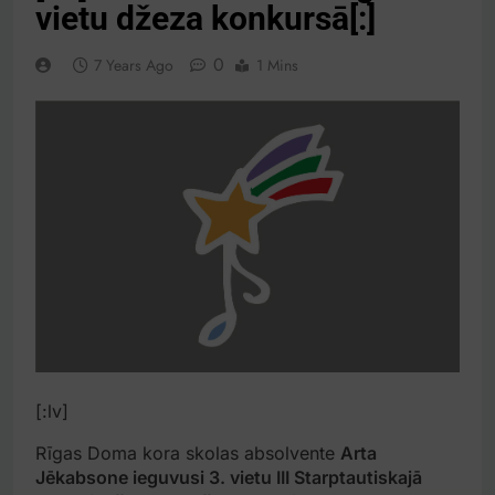
vietu džeza konkursā[:]
0
7 Years Ago
1 Mins
[:lv]
Rīgas Doma kora skolas absolvente
Arta
Jēkabsone ieguvusi 3. vietu III Starptautiskajā