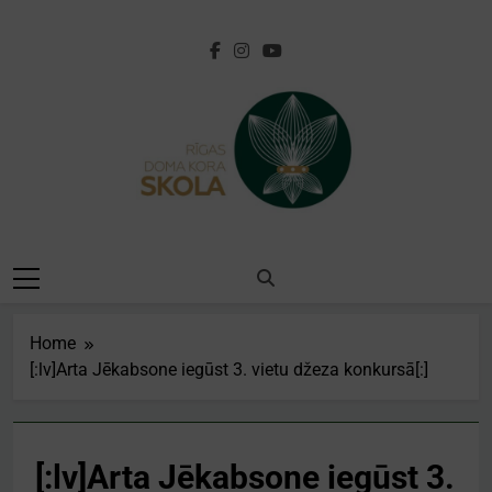
Skip
to
content
[:lv]Rīgas Doma
Kora
Skola[:en]Riga
Home
Cathedral Choir
[:lv]Arta Jēkabsone iegūst 3. vietu džeza konkursā[:]
School[:]
[:lv]Arta Jēkabsone iegūst 3.