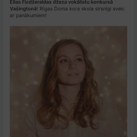
Ellas Ficdžeraldas džeza vokālistu konkursā
Vašingtonā
! Rīgas Doma kora skola sirsnīgi sveic
ar panākumiem!