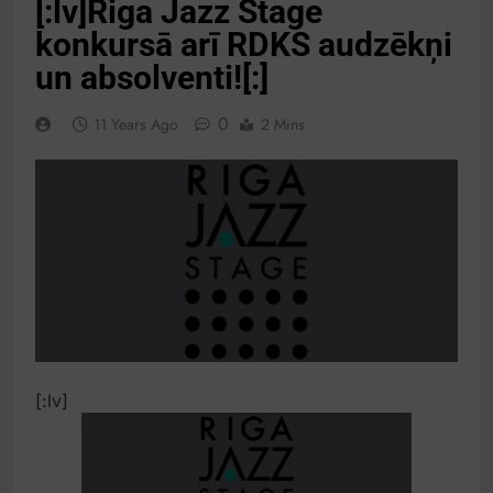
[:lv]Riga Jazz Stage
konkursā arī RDKS audzēkņi
un absolventi![:]
0
11 Years Ago
2 Mins
[:lv]