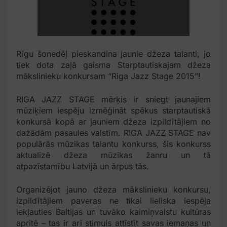
Rīgu šonedēļ pieskandina jaunie džeza talanti, jo
tiek dota zaļā gaisma Starptautiskajam džeza
mākslinieku konkursam “Riga Jazz Stage 2015”!
RIGA JAZZ STAGE mērķis ir sniegt jaunajiem
mūziķiem iespēju izmēģināt spēkus starptautiskā
konkursā kopā ar jauniem džeza izpildītājiem no
dažādām pasaules valstīm. RIGA JAZZ STAGE nav
populārās mūzikas talantu konkurss, šis konkurss
aktualizē džeza mūzikas žanru un tā
atpazīstamību Latvijā un ārpus tās.
Organizējot jauno džeza mākslinieku konkursu,
izpildītājiem paveras ne tikai lieliska iespēja
iekļauties Baltijas un tuvāko kaimiņvalstu kultūras
apritē – tas ir arī stimuls attīstīt savas iemaņas un