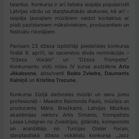
talantus. Konkurss ir arī lieliska iespēja popularizēt
Latvijas vārdu uz starptautiskās skatuves, kā arī –
iespēja jaunajiem mūziķiem veidot kontaktus ar
plaši pazīstamiem māksliniekiem, producentiem un
festivālu rīkotājiem.
Pavisam 23 džeza izpildītāji piedalīsies konkursa
finālā 9. aprīlī, lai sacenstos divās nominācijās –
“Džeza Vokāls” un “Džeza Trompete”.
Konkursantu vidū mūsu IV kursa audzēkne
Arta
Jēkabsone
, absolventi
Beāte Zviedre, Daumants
Kalniņš
un
Kristīna Trezune.
Konkursa žūrijā darbosies mūziķi un savu jomu
profesionāļi – Maestro Raimonds Pauls, mūziķis un
producents Māris Briežkalns, Latvijas Mūzikas
akadēmijas rektors Artis Sīmanis, trompetists
Lasse Lindgren no Zviedrijas, ģitārists, komponists
un aranžētājs no Turcijas Onder Focan,
starptautiskā džeza vokālistu konkursa „Jazz