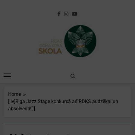
Skip
to
content
[:lv]Rīgas Doma
Kora
Skola[:en]Riga
Home
Cathedral Choir
[:lv]Riga Jazz Stage konkursā arī RDKS audzēkņi un
absolventi![:]
School[:]