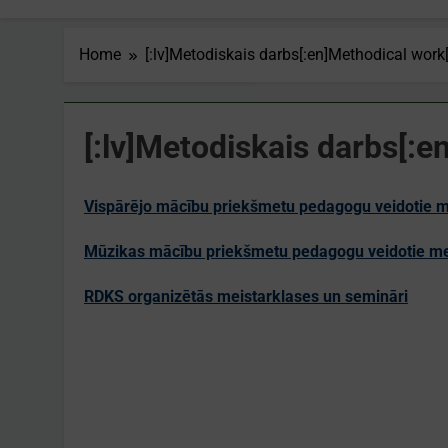
Home
[:lv]Metodiskais darbs[:en]Methodical work[
[:lv]Metodiskais darbs[:e
Vispārējo mācību priekšmetu pedagogu veidotie me
Mūzikas mācību priekšmetu pedagogu veidotie met
RDKS organizētās meistarklases un semināri