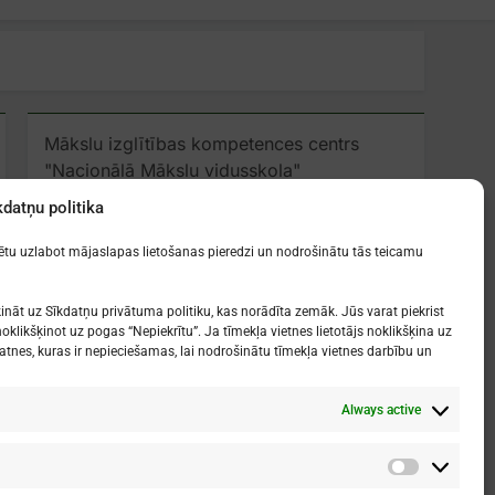
Mākslu izglītības kompetences centrs
"Nacionālā Mākslu vidusskola"
RĪGAS DOMA KORA SKOLA
kdatņu politika
1. - 9. klases
: Kronvalda bulvāris 1
zētu uzlabot mājaslapas lietošanas pieredzi un nodrošinātu tās teicamu
Vidusskola
: Skolas iela 11
Rīga, LV-1010
ināt uz Sīkdatņu privātuma politiku, kas norādīta zemāk. Jūs varat piekrist
oklikšķinot uz pogas “Nepiekrītu”. Ja tīmekļa vietnes lietotājs noklikšķina uz
atnes, kuras ir nepieciešamas, lai nodrošinātu tīmekļa vietnes darbību un
Always active
Telpu Noslodze
Darba Plāns
Analītika