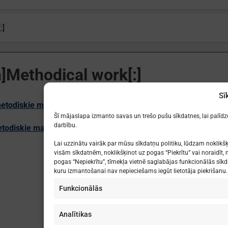
:]
n]Methodical work[:]
Sī
todiskie materiāli
Šī mājaslapa izmanto savas un trešo pušu sīkdatnes, lai palīd
darbību.
odiskie materiāli
Lai uzzinātu vairāk par mūsu sīkdatņu politiku, lūdzam noklikšķ
visām sīkdatnēm, noklikšķinot uz pogas “Piekrītu” vai noraidīt, n
pogas “Nepiekrītu”, tīmekļa vietnē saglabājas funkcionālās sīkd
kuru izmantošanai nav nepieciešams iegūt lietotāja piekrišanu.
Funkcionālās
Analītikas