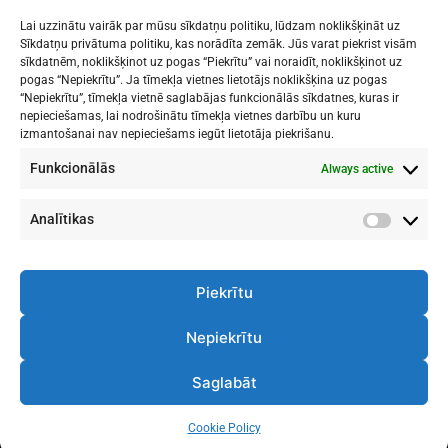
Lai uzzinātu vairāk par mūsu sīkdatņu politiku, lūdzam noklikšķināt uz
Sīkdatņu privātuma politiku, kas norādīta zemāk. Jūs varat piekrist visām
sīkdatnēm, noklikšķinot uz pogas “Piekrītu” vai noraidīt, noklikšķinot uz
Mākslu izglītības kompetences centrs
pogas “Nepiekrītu”. Ja tīmekļa vietnes lietotājs noklikšķina uz pogas
"Nacionālā Mākslu vidusskola"
“Nepiekrītu”, tīmekļa vietnē saglabājas funkcionālās sīkdatnes, kuras ir
nepieciešamas, lai nodrošinātu tīmekļa vietnes darbību un kuru
RĪGAS DOMA KORA SKOLA
izmantošanai nav nepieciešams iegūt lietotāja piekrišanu.
Funkcionālās
Always active
1. - 9. klases
: Kronvalda bulvāris 1
Vidusskola
: Skolas iela 11
Rīga, LV-1010
Analītikas
Analītik
Piekrītu
Nepiekrītu
Telpu Noslodze
Darba Plāns
Saglabāt
Cookie Policy