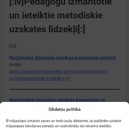
[:lv]Pedagogu izmantotie
un ieteiktie metodiskie
uzskates līdzekļi[:]
[:lv]
Nozīmīgāko klasiskās mūzikas komponistu portreti
Avots:
https://www.timelineindex.com/content/search?
s=Composers&sb.x=0&sb.y=0
Nozīmīgākie klasiskās mūzikas komponisti no
15.-20. gadsimtam
Sīkdatņu politika
Avots:
www.classicalcomposersposter.com
Šī mājaslapa izmanto savas un trešo pušu sīkdatnes, lai palīdzētu uzlabot
mājaslapas lietošanas pieredzi un nodrošinātu tās teicamu darbību.
[:]