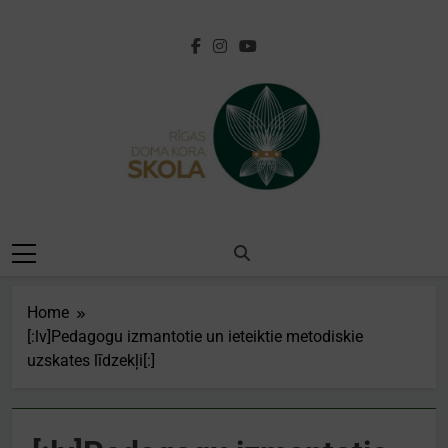
Skip
to
content
[:lv]Rīgas Doma
Kora
Skola[:en]Riga
Home
Cathedral Choir
[:lv]Pedagogu izmantotie un ieteiktie metodiskie
uzskates līdzekļi[:]
School[:]