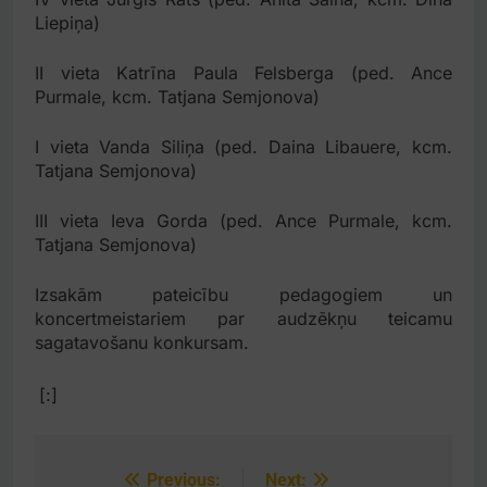
Liepiņa)
II vieta Katrīna Paula Felsberga (ped. Ance
Purmale, kcm. Tatjana Semjonova)
I vieta Vanda Siliņa (ped. Daina Libauere, kcm.
Tatjana Semjonova)
III vieta Ieva Gorda (ped. Ance Purmale, kcm.
Tatjana Semjonova)
Izsakām pateicību pedagogiem un
koncertmeistariem par audzēkņu teicamu
sagatavošanu konkursam.
[:]
Previous:
Next:
Post