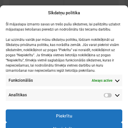
navigation
[:lv]Radio SWH
[:lv]Grammy balva
Sīkdatņu politika
stipendijas[:]
Latvijas Radio
korim[:]
Šī mājaslapa izmanto savas un trešo pušu sīkdatnes, lai palīdzētu uzlabot
mājaslapas lietošanas pieredzi un nodrošinātu tās teicamu darbību.
Lai uzzinātu vairāk par mūsu sīkdatņu politiku, lūdzam noklikšķināt uz
Sīkdatņu privātuma politiku, kas norādīta zemāk. Jūs varat piekrist visām
sīkdatnēm, noklikšķinot uz pogas “Piekrītu” vai noraidīt, noklikšķinot uz
Mākslu izglītības kompetences centrs
pogas “Nepiekrītu”. Ja tīmekļa vietnes lietotājs noklikšķina uz pogas
"Nacionālā Mākslu vidusskola"
“Nepiekrītu”, tīmekļa vietnē saglabājas funkcionālās sīkdatnes, kuras ir
nepieciešamas, lai nodrošinātu tīmekļa vietnes darbību un kuru
RĪGAS DOMA KORA SKOLA
izmantošanai nav nepieciešams iegūt lietotāja piekrišanu.
Funkcionālās
Always active
1. - 9. klases
: Kronvalda bulvāris 1
Vidusskola
: Skolas iela 11
Rīga, LV-1010
Analītikas
Analītik
Piekrītu