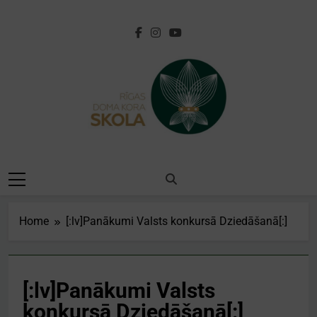
Skip
to
content
[:lv]Rīgas Doma
Kora
Skola[:en]Riga
Home
[:lv]Panākumi Valsts konkursā Dziedāšanā[:]
Cathedral Choir
School[:]
[:lv]Panākumi Valsts
konkursā Dziedāšanā[:]