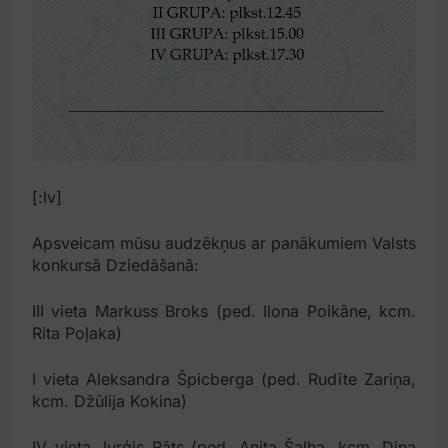
[:lv]
Apsveicam mūsu audzēkņus ar panākumiem Valsts
konkursā Dziedāšanā:
III vieta Markuss Broks (ped. Ilona Poikāne, kcm.
Rita Poļaka)
I vieta Aleksandra Špicberga (ped. Rudīte Zariņa,
kcm. Džūlija Kokina)
IV vieta Jurģis Rāts (ped. Anita Šalha, kcm. Dina