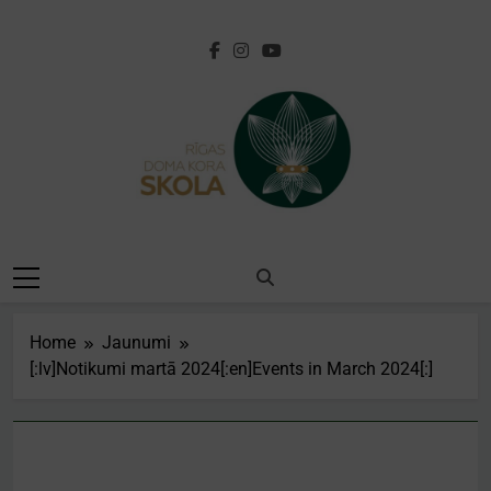
Skip
to
content
[:lv]Rīgas Doma
Kora
Skola[:en]Riga
Home
Jaunumi
Cathedral Choir
[:lv]Notikumi martā 2024[:en]Events in March 2024[:]
School[:]
JAUNUMI