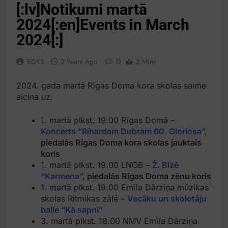
[:lv]Notikumi martā
2024[:en]Events in March
2024[:]
0
RDKS
2 Years Ago
2 Mins
2024. gada martā Rīgas Doma kora skolas saime
aicina uz:
1. martā plkst. 19.00 Rīgas Domā –
Koncerts “Rihardam Dubram 60. Gloriosa”
,
piedalās Rīgas Doma kora skolas jauktais
koris
1. martā plkst. 19.00 LNOB –
Ž. Bizē
“Karmena”
, piedalās Rīgas Doma zēnu koris
1. martā plkst. 19.00 Emīla Dārziņa mūzikas
skolas Ritmikas zālē –
Vecāku un skolotāju
balle “Kā sapnī”
3. martā plkst. 18.00 NMV Emīla Dārziņa