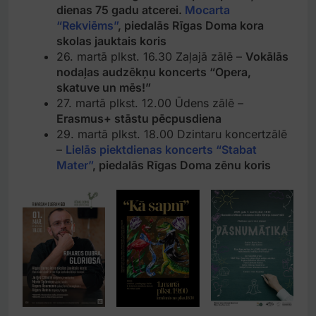
dienas 75 gadu atcerei.
Mocarta
“Rekviēms”
, piedalās Rīgas Doma kora
skolas jauktais koris
26. martā plkst. 16.30 Zaļajā zālē –
Vokālās
nodaļas audzēkņu koncerts “Opera,
skatuve un mēs!”
27. martā plkst. 12.00 Ūdens zālē –
Erasmus+ stāstu pēcpusdiena
29. martā plkst. 18.00 Dzintaru koncertzālē
–
Lielās piektdienas koncerts “Stabat
Mater”
, piedalās Rīgas Doma zēnu koris