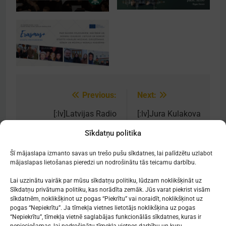
Previous:
Next:
Post
navigation
[:lv]Latvijas Radio
[:lv]Jura Kulakova
Piccolo
kantāte “Sarkanais
Sīkdatņu politika
meistarklases[:en]Piccolo
vilciens”[:en]Concert
masterclass[:]
“Sarkanais vilciens”[:]
Šī mājaslapa izmanto savas un trešo pušu sīkdatnes, lai palīdzētu uzlabot
mājaslapas lietošanas pieredzi un nodrošinātu tās teicamu darbību.
Lai uzzinātu vairāk par mūsu sīkdatņu politiku, lūdzam noklikšķināt uz
Sīkdatņu privātuma politiku, kas norādīta zemāk. Jūs varat piekrist visām
sīkdatnēm, noklikšķinot uz pogas “Piekrītu” vai noraidīt, noklikšķinot uz
Mākslu izglītības kompetences centrs
pogas “Nepiekrītu”. Ja tīmekļa vietnes lietotājs noklikšķina uz pogas
"Nacionālā Mākslu vidusskola"
“Nepiekrītu”, tīmekļa vietnē saglabājas funkcionālās sīkdatnes, kuras ir