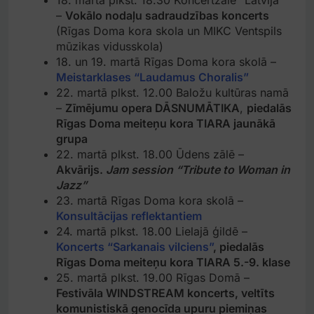
18. martā plkst. 18.30 Koncertzālē “Latvija”
–
Vokālo nodaļu sadraudzības koncerts
(Rīgas Doma kora skola un MIKC Ventspils
mūzikas vidusskola)
18. un 19. martā Rīgas Doma kora skolā –
Meistarklases “Laudamus Choralis”
22. martā plkst. 12.00 Baložu kultūras namā
–
Zīmējumu opera DĀSNUMĀTIKA
,
piedalās
Rīgas Doma meiteņu kora TIARA jaunākā
grupa
22. martā plkst. 18.00 Ūdens zālē –
Akvārijs.
Jam session “Tribute to Woman in
Jazz”
23. martā Rīgas Doma kora skolā –
Konsultācijas reflektantiem
24. martā plkst. 18.00 Lielajā ģildē –
Koncerts “Sarkanais vilciens”
, piedalās
Rīgas Doma meiteņu kora TIARA 5.-9. klase
25. martā plkst. 19.00 Rīgas Domā –
Festivāla WINDSTREAM koncerts, veltīts
komunistiskā genocīda upuru piemiņas