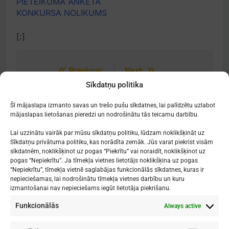
PIETEIKUMA ANKETA
KONKURSA NOLIKUMS
[:]
Previous:
Next:
Post
Sīkdatņu politika
navigation
[:lv]Skolas Gada
[:lv]Konsultācijas 30.
balva 2018/2019[:]
martā[:]
Šī mājaslapa izmanto savas un trešo pušu sīkdatnes, lai palīdzētu uzlabot
mājaslapas lietošanas pieredzi un nodrošinātu tās teicamu darbību.
Lai uzzinātu vairāk par mūsu sīkdatņu politiku, lūdzam noklikšķināt uz
Sīkdatņu privātuma politiku, kas norādīta zemāk. Jūs varat piekrist visām
sīkdatnēm, noklikšķinot uz pogas “Piekrītu” vai noraidīt, noklikšķinot uz
Mākslu izglītības kompetences centrs
pogas “Nepiekrītu”. Ja tīmekļa vietnes lietotājs noklikšķina uz pogas
"Nacionālā Mākslu vidusskola"
“Nepiekrītu”, tīmekļa vietnē saglabājas funkcionālās sīkdatnes, kuras ir
nepieciešamas, lai nodrošinātu tīmekļa vietnes darbību un kuru
RĪGAS DOMA KORA SKOLA
izmantošanai nav nepieciešams iegūt lietotāja piekrišanu.
Funkcionālās
Always active
1. - 9. klases
: Kronvalda bulvāris 1
Vidusskola
: Skolas iela 11