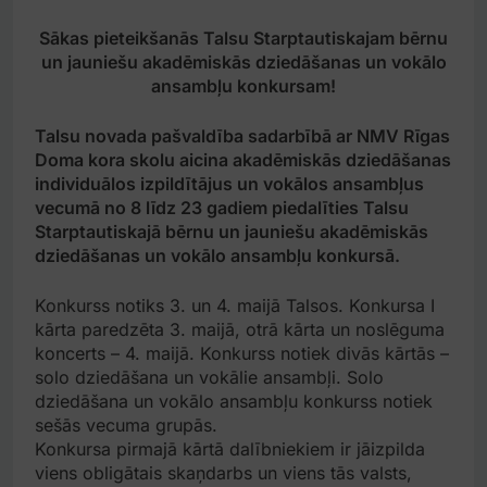
Sākas pieteikšanās Talsu Starptautiskajam bērnu
un jauniešu akadēmiskās dziedāšanas un vokālo
ansambļu konkursam!
Talsu novada pašvaldība sadarbībā ar NMV Rīgas
Doma kora skolu aicina akadēmiskās dziedāšanas
individuālos izpildītājus un vokālos ansambļus
vecumā no 8 līdz 23 gadiem piedalīties Talsu
Starptautiskajā bērnu un jauniešu akadēmiskās
dziedāšanas un vokālo ansambļu konkursā.
Konkurss notiks 3. un 4. maijā Talsos. Konkursa I
kārta paredzēta 3. maijā, otrā kārta un noslēguma
koncerts – 4. maijā. Konkurss notiek divās kārtās –
solo dziedāšana un vokālie ansambļi. Solo
dziedāšana un vokālo ansambļu konkurss notiek
sešās vecuma grupās.
Konkursa pirmajā kārtā dalībniekiem ir jāizpilda
viens obligātais skaņdarbs un viens tās valsts,