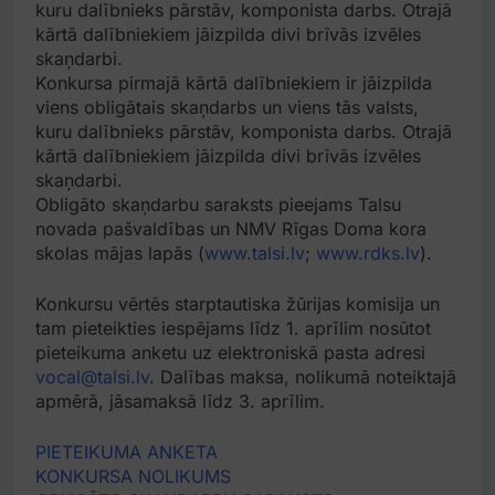
kuru dalībnieks pārstāv, komponista darbs. Otrajā
kārtā dalībniekiem jāizpilda divi brīvās izvēles
skaņdarbi.
Konkursa pirmajā kārtā dalībniekiem ir jāizpilda
viens obligātais skaņdarbs un viens tās valsts,
kuru dalībnieks pārstāv, komponista darbs. Otrajā
kārtā dalībniekiem jāizpilda divi brīvās izvēles
skaņdarbi.
Obligāto skaņdarbu saraksts pieejams Talsu
novada pašvaldības un NMV Rīgas Doma kora
skolas mājas lapās (
www.talsi.lv
;
www.rdks.lv
).
Konkursu vērtēs starptautiska žūrijas komisija un
tam pieteikties iespējams līdz 1. aprīlim nosūtot
pieteikuma anketu uz elektroniskā pasta adresi
vocal@talsi.lv
. Dalības maksa, nolikumā noteiktajā
apmērā, jāsamaksā līdz 3. aprīlim.
PIETEIKUMA ANKETA
KONKURSA NOLIKUMS