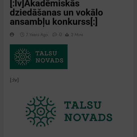
[:lv]Akadēmiskās
dziedāšanas un vokālo
ansambļu konkurss[:]
0
7 Years Ago
2 Mins
[:lv]