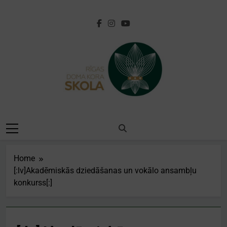
Skip
to
content
[:lv]Rīgas Doma
Kora
Skola[:en]Riga
Home
Cathedral Choir
[:lv]Akadēmiskās dziedāšanas un vokālo ansambļu
konkurss[:]
School[:]