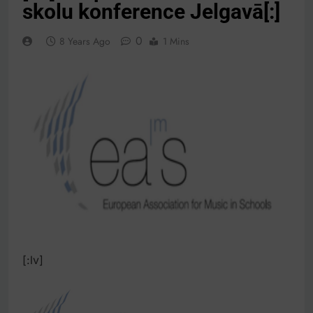
skolu konference Jelgavā[:]
0
8 Years Ago
1 Mins
[:lv]