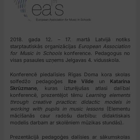
2018. gada 12. – 17. martā Latvijā notiks
starptautiskās organizācijas
European Association
for Music in Schools
konference. Pedagogus no
visas pasaules uzņems Jelgavas 4. vidusskola.
Konferencē piedalīsies Rīgas Doma kora skolas
solfedžo pedagoģes
Ilze Vilde
un
Katarina
Skrūzmane
, kuras izturējušas atlasi dalībai
konferencē, prezentējot tēmu
Learning elements
through creative practice: didactic models in
working with pupils in music lessons
(Elementu
mācīšanās caur radošu darbību: didaktiskais
modelis darbam ar skolēniem mūzikas stundās).
Prezentācijā pedagoģes dalīsies ar sākumskolas