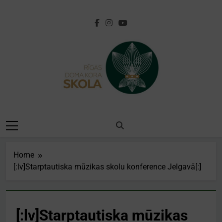
Skip
to
content
[:lv]Rīgas Doma
Kora
Skola[:en]Riga
Home
Cathedral Choir
[:lv]Starptautiska mūzikas skolu konference Jelgavā[:]
School[:]
[:lv]Starptautiska mūzikas