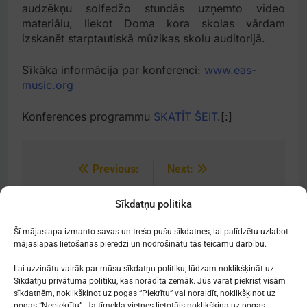
audzēkņu solfedžo stundās uzņemto video
materiālu, liekot Doma kora skolas vārdam
izskanēt starptautiskā mūzikas skolu auditorijā.
Sīkāka informācija par konferenci:
www.eas-
music.org
Konferences programmu
SKATĪT ŠEIT
.[:]
Previous:
Next:
Post
navigation
[:lv]Tālākizglītības
[:lv]Audzēkņu
Sīkdatņu politika
kursi klavierspēles
panākumi[:]
pedagogiem[:]
Šī mājaslapa izmanto savas un trešo pušu sīkdatnes, lai palīdzētu uzlabot
mājaslapas lietošanas pieredzi un nodrošinātu tās teicamu darbību.
Lai uzzinātu vairāk par mūsu sīkdatņu politiku, lūdzam noklikšķināt uz
Sīkdatņu privātuma politiku, kas norādīta zemāk. Jūs varat piekrist visām
sīkdatnēm, noklikšķinot uz pogas “Piekrītu” vai noraidīt, noklikšķinot uz
Mākslu izglītības kompetences centrs
pogas “Nepiekrītu”. Ja tīmekļa vietnes lietotājs noklikšķina uz pogas