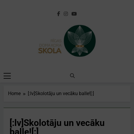
Skip
to
content
[:lv]Rīgas Doma
Kora
Skola[:en]Riga
Home
[:lv]Skolotāju un vecāku balle![:]
Cathedral Choir
School[:]
[:lv]Skolotāju un vecāku
balle![:]