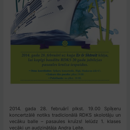
2014. gada 28. februārī plkst. 19.00 Spīķeru
koncertzālē notiks tradicionālā RDKS skolotāju un
vecāku balle – pasaules kruīzs! Ielūdz 1. klases
vecāki un audzinātāja Andra Leite.