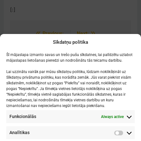
[:]
Previous:
Next:
Post
Sīkdatņu politika
navigation
[:lv]Audzēkņu
[:lv]Audzēkņu
panākumi[:]
panākumi[:]
Šī mājaslapa izmanto savas un trešo pušu sīkdatnes, lai palīdzētu uzlabot
mājaslapas lietošanas pieredzi un nodrošinātu tās teicamu darbību.
Lai uzzinātu vairāk par mūsu sīkdatņu politiku, lūdzam noklikšķināt uz
Sīkdatņu privātuma politiku, kas norādīta zemāk. Jūs varat piekrist visām
sīkdatnēm, noklikšķinot uz pogas “Piekrītu” vai noraidīt, noklikšķinot uz
Mākslu izglītības kompetences centrs
pogas “Nepiekrītu”. Ja tīmekļa vietnes lietotājs noklikšķina uz pogas
"Nacionālā Mākslu vidusskola"
“Nepiekrītu”, tīmekļa vietnē saglabājas funkcionālās sīkdatnes, kuras ir
nepieciešamas, lai nodrošinātu tīmekļa vietnes darbību un kuru
RĪGAS DOMA KORA SKOLA
izmantošanai nav nepieciešams iegūt lietotāja piekrišanu.
Funkcionālās
Always active
1. - 9. klases
: Kronvalda bulvāris 1
Vidusskola
: Skolas iela 11
Rīga, LV-1010
Analītikas
Analītik