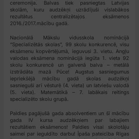
ceremonija. Balvas tiek pasniegtas Latvijas
skolām, kuru audzēkņi uzrādījuši vislabākos
rezultātus centralizētajos eksāmenos
2016./2017.mācību gadā.
Nacionālā Mākslu vidusskola nominācijā
“Specializētās skolas”, 99 skolu konkurencē, visu
eksāmenu kopvērtējumā, ieguvusi 3. vietu. Angļu
valodas eksāmena nominācijā iegūta 1. vieta 92
skolu konkurencē un galvenā balva – metālā
izstrādāta mazā Pūce! Augstus sasniegumus
iepriekšējā mācību gadā skolas audzēkņi
sasnieguši arī vēsturē (4. vieta) un latviešu valodā
(5. vieta). Matemātikā – 7. labākais reitings
specializēto skolu grupā.
Paldies pagājušā gada absolventiem un šī mācību
gada IV kursa audzēkņiem par labajiem
rezultātiem eksāmenos! Paldies visai skolotāju
saimei par ieguldīto darbu! Īpaša pateicība Rīgas