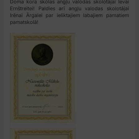
Doma kora skolas angļu valodas skolotājai Ievai
Ernštreitei! Paldies arī angļu valodas skolotājai
Irēnai Ārgalei par ieliktajiem labajiem pamatiem
pamatskolā!