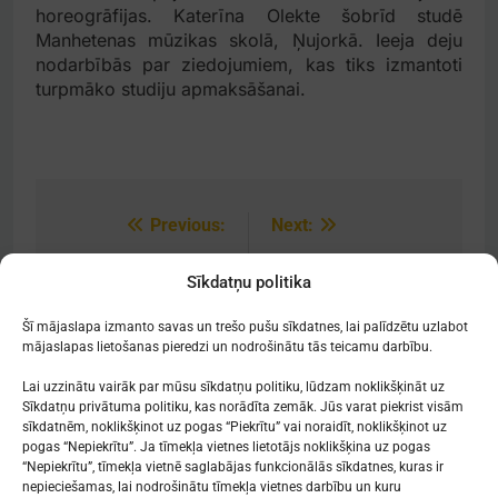
horeogrāfijas. Katerīna Olekte šobrīd studē
Manhetenas mūzikas skolā, Ņujorkā. Ieeja deju
nodarbībās par ziedojumiem, kas tiks izmantoti
turpmāko studiju apmaksāšanai.
Previous:
Next:
Post
navigation
Notikumi decembrī
Airai Birziņai –
Sīkdatņu politika
2023
Japānas ārlietu
ministra goda raksts
Šī mājaslapa izmanto savas un trešo pušu sīkdatnes, lai palīdzētu uzlabot
mājaslapas lietošanas pieredzi un nodrošinātu tās teicamu darbību.
Lai uzzinātu vairāk par mūsu sīkdatņu politiku, lūdzam noklikšķināt uz
Sīkdatņu privātuma politiku, kas norādīta zemāk. Jūs varat piekrist visām
sīkdatnēm, noklikšķinot uz pogas “Piekrītu” vai noraidīt, noklikšķinot uz
Mākslu izglītības kompetences centrs
pogas “Nepiekrītu”. Ja tīmekļa vietnes lietotājs noklikšķina uz pogas
"Nacionālā Mākslu vidusskola"
“Nepiekrītu”, tīmekļa vietnē saglabājas funkcionālās sīkdatnes, kuras ir
nepieciešamas, lai nodrošinātu tīmekļa vietnes darbību un kuru
RĪGAS DOMA KORA SKOLA