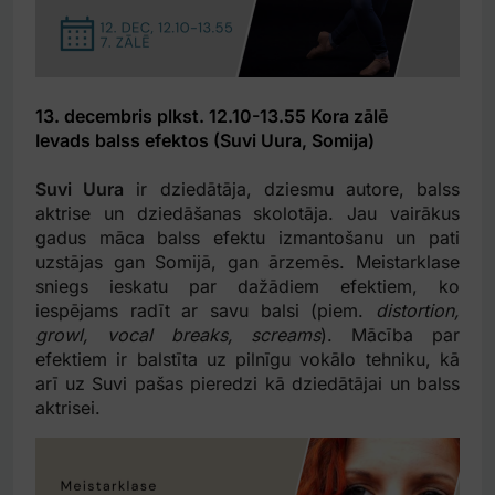
13. decembris plkst. 12.10-13.55 Kora zālē
Ievads balss efektos (Suvi Uura, Somija)
Suvi Uura
ir dziedātāja, dziesmu autore, balss
aktrise un dziedāšanas skolotāja. Jau vairākus
gadus māca balss efektu izmantošanu un pati
uzstājas gan Somijā, gan ārzemēs. Meistarklase
sniegs ieskatu par dažādiem efektiem, ko
iespējams radīt ar savu balsi (piem.
distortion,
growl, vocal breaks, screams
). Mācība par
efektiem ir balstīta uz pilnīgu vokālo tehniku, kā
arī uz Suvi pašas pieredzi kā dziedātājai un balss
aktrisei.