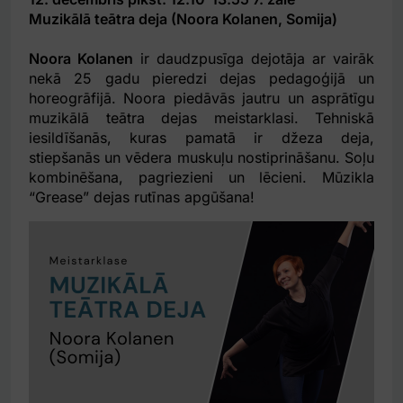
Muzikālā teātra deja (Noora Kolanen, Somija)
Noora Kolanen
ir daudzpusīga dejotāja ar vairāk
nekā 25 gadu pieredzi dejas pedagoģijā un
horeogrāfijā. Noora piedāvās jautru un asprātīgu
muzikālā teātra dejas meistarklasi. Tehniskā
iesildīšanās, kuras pamatā ir džeza deja,
stiepšanās un vēdera muskuļu nostiprināšanu. Soļu
kombinēšana, pagriezieni un lēcieni. Mūzikla
“Grease” dejas rutīnas apgūšana!