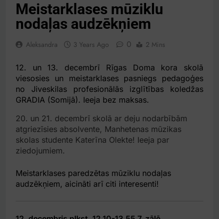
Meistarklases mūziklu
nodaļas audzēkņiem
0
Aleksandra
3 Years Ago
2 Mins
12. un 13. decembrī Rīgas Doma kora skolā
viesosies un meistarklases pasniegs pedagoģes
no Jiveskilas profesionālās izglītības koledžas
GRADIA (Somijā). Ieeja bez maksas.
20. un 21. decembrī skolā ar deju nodarbībām
atgriezīsies absolvente, Manhetenas mūzikas
skolas studente Katerīna Olekte! Ieeja par
ziedojumiem.
Meistarklases paredzētas mūziklu nodaļas
audzēkņiem, aicināti arī citi interesenti!
12. decembris plkst. 12.10-13.55 7. zālē