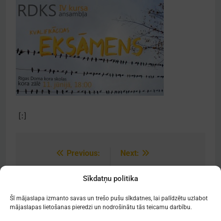
[:]
Previous:
Next:
Post
navigation
[:lv]Krista Auznieka
[:lv]Izlaidums[:]
Sīkdatņu politika
kameroperas
pirmatskaņojums[:]
Šī mājaslapa izmanto savas un trešo pušu sīkdatnes, lai palīdzētu uzlabot
mājaslapas lietošanas pieredzi un nodrošinātu tās teicamu darbību.