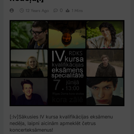
0
12 Years Ago
1 Mins
[:lv]Sākusies IV kursa kvalifikācijas eksāmenu
nedēļa, laipni aicinām apmeklēt četrus
koncerteksāmenus!