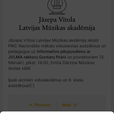
Jāzepa Vītola Latvijas Mūzikas akdēmija ielūdz
PIKC Nacionālās mākslu vidusskolas audzēkņus un
pedagogus uz
informatīvo pēcpusdienu ar
JVLMA rektoru Guntaru Prāni
un prorektoriem 13.
februārī, plkst. 14.00, Emīla Dārziņa Mūzikas
skolas zālē!
Īpaši aicinām vidusskolēnus un 9. klašu
audzēkņus![:]
Previous:
Next:
Post