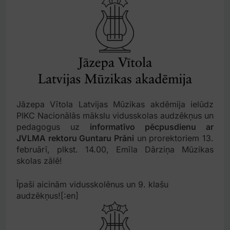
Jāzepa Vītola Latvijas Mūzikas akdēmija ielūdz
PIKC Nacionālās mākslu vidusskolas audzēkņus un
pedagogus uz
informatīvo pēcpusdienu ar
JVLMA rektoru Guntaru Prāni
un prorektoriem 13.
februārī, plkst. 14.00, Emīla Dārziņa Mūzikas
skolas zālē!
Īpaši aicinām vidusskolēnus un 9. klašu
audzēkņus![:en]