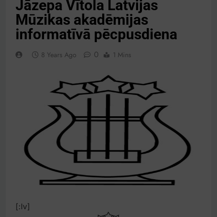
Jāzepa Vītola Latvijas
Mūzikas akadēmijas
informatīvā pēcpusdiena
0
8 Years Ago
1 Mins
[:lv]