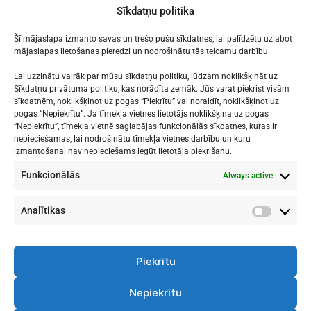
navigation
[:lv]Lekcija par
[:lv]Audzēkņu
Sīkdatņu politika
ugunsdrošību 6. – 9.
panākumi[:]
klasēm[:]
Šī mājaslapa izmanto savas un trešo pušu sīkdatnes, lai palīdzētu uzlabot
mājaslapas lietošanas pieredzi un nodrošinātu tās teicamu darbību.
Lai uzzinātu vairāk par mūsu sīkdatņu politiku, lūdzam noklikšķināt uz
Sīkdatņu privātuma politiku, kas norādīta zemāk. Jūs varat piekrist visām
sīkdatnēm, noklikšķinot uz pogas “Piekrītu” vai noraidīt, noklikšķinot uz
Mākslu izglītības kompetences centrs
pogas “Nepiekrītu”. Ja tīmekļa vietnes lietotājs noklikšķina uz pogas
"Nacionālā Mākslu vidusskola"
“Nepiekrītu”, tīmekļa vietnē saglabājas funkcionālās sīkdatnes, kuras ir
nepieciešamas, lai nodrošinātu tīmekļa vietnes darbību un kuru
RĪGAS DOMA KORA SKOLA
izmantošanai nav nepieciešams iegūt lietotāja piekrišanu.
Funkcionālās
Always active
1. - 9. klases
: Kronvalda bulvāris 1
Vidusskola
: Skolas iela 11
Rīga, LV-1010
Analītikas
Analītik
Piekrītu
Nepiekrītu
Telpu Noslodze
Darba Plāns