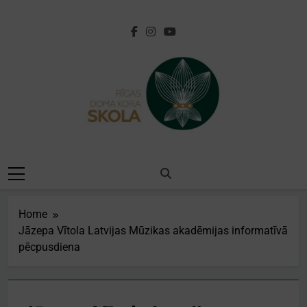
Skip
to
content
[:lv]Rīgas Doma
Kora
Skola[:en]Riga
Home
Cathedral Choir
Jāzepa Vītola Latvijas Mūzikas akadēmijas informatīvā
pēcpusdiena
School[:]