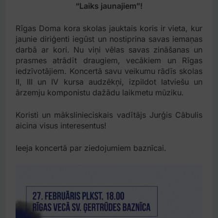
“Laiks jaunajiem”!
Rīgas Doma kora skolas jauktais koris ir vieta, kur
jaunie diriģenti iegūst un nostiprina savas iemaņas
darbā ar kori. Nu viņi vēlas savas zināšanas un
prasmes atrādīt draugiem, vecākiem un Rīgas
iedzīvotājiem. Koncertā savu veikumu rādīs skolas
II, III un IV kursa audzēkņi, izpildot latviešu un
ārzemju komponistu dažādu laikmetu mūziku.
Koristi un mākslinieciskais vadītājs Jurģis Cābulis
aicina visus interesentus!
Ieeja koncertā par ziedojumiem baznīcai.