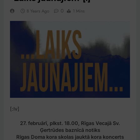
0
8 Years Ago
1 Mins
[:lv]
27. februārī, plkst. 18.00, Rīgas Vecajā Sv.
Ģertrūdes baznīcā notiks
Rīgas Doma kora skolas jauktā kora koncerts