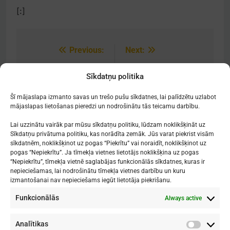
[:]
Previous:
Next:
Post
navigation
[:lv]Mūziklu
[:lv]Audzēkņu
Sīkdatņu politika
programmas
panākumi[:]
sadraudzības diena[:]
Šī mājaslapa izmanto savas un trešo pušu sīkdatnes, lai palīdzētu uzlabot
mājaslapas lietošanas pieredzi un nodrošinātu tās teicamu darbību.
Lai uzzinātu vairāk par mūsu sīkdatņu politiku, lūdzam noklikšķināt uz
Sīkdatņu privātuma politiku, kas norādīta zemāk. Jūs varat piekrist visām
sīkdatnēm, noklikšķinot uz pogas “Piekrītu” vai noraidīt, noklikšķinot uz
Mākslu izglītības kompetences centrs
pogas “Nepiekrītu”. Ja tīmekļa vietnes lietotājs noklikšķina uz pogas
"Nacionālā Mākslu vidusskola"
“Nepiekrītu”, tīmekļa vietnē saglabājas funkcionālās sīkdatnes, kuras ir
nepieciešamas, lai nodrošinātu tīmekļa vietnes darbību un kuru
RĪGAS DOMA KORA SKOLA
izmantošanai nav nepieciešams iegūt lietotāja piekrišanu.
Funkcionālās
Always active
1. - 9. klases
: Kronvalda bulvāris 1
Vidusskola
: Skolas iela 11
Rīga, LV-1010
Analītikas
Analītik