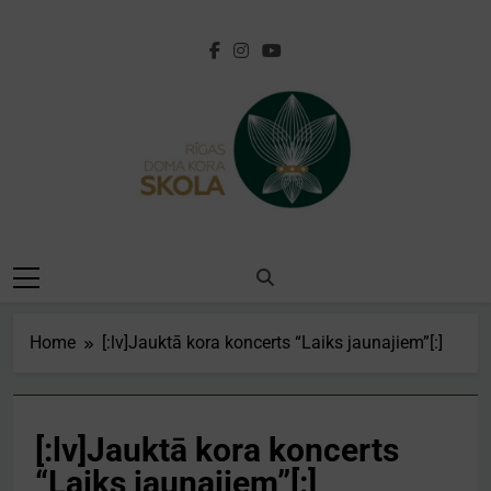
Skip
to
content
[:lv]Rīgas Doma
Kora
Skola[:en]Riga
Home
[:lv]Jauktā kora koncerts “Laiks jaunajiem”[:]
Cathedral Choir
School[:]
[:lv]Jauktā kora koncerts
“Laiks jaunajiem”[:]