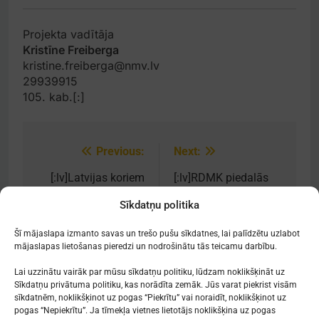
Projekta vadītāja
Kristīne Freiberga
kristine.freiberga@nmv.lv
29939915
105. kab.[:]
Previous:
Next:
Post
navigation
[:lv]Latvijas koriem
[:lv]RDMK piedalās
izcili panākumi
albuma “DOMUS
Sīkdatņu politika
starptautiskos
MEA” prezentācijā[:]
konkursos[:]
Šī mājaslapa izmanto savas un trešo pušu sīkdatnes, lai palīdzētu uzlabot
mājaslapas lietošanas pieredzi un nodrošinātu tās teicamu darbību.
Lai uzzinātu vairāk par mūsu sīkdatņu politiku, lūdzam noklikšķināt uz
Sīkdatņu privātuma politiku, kas norādīta zemāk. Jūs varat piekrist visām
sīkdatnēm, noklikšķinot uz pogas “Piekrītu” vai noraidīt, noklikšķinot uz
Mākslu izglītības kompetences centrs
pogas “Nepiekrītu”. Ja tīmekļa vietnes lietotājs noklikšķina uz pogas