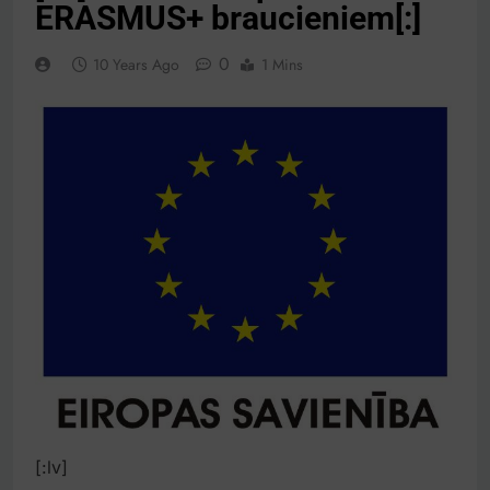
ERASMUS+ braucieniem[:]
0
10 Years Ago
1 Mins
[:lv]