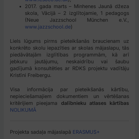
2017. gada marts – Minhenes Jaunā džeza
skola, Vācijā – 2 izglītojamie, 1 pedagogs
(Neue Jazzschool München e.V.,
www.jazzschool.de
)
Liels lūgums pirms pieteikšanās braucienam uz
konkrēto skolu iepazīties ar skolas mājaslapu, tās
piedāvātajām izglītības programmām, kā arī
jebkuru jautājumu, neskaidrību vai šaubu
gadījumā konsultēties ar RDKS projektu vadītāju
Kristīni Freibergu.
Visa informācija par pieteikšanās kārtību,
nepieciešamajiem dokumentiem un vērtēšanas
kritērijiem pieejama
dalībnieku atlases kārtības
NOLIKUMĀ
Projekta sadaļa mājaslapā
ERASMUS+