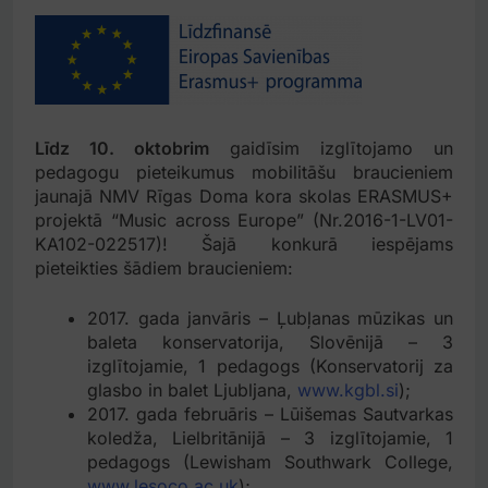
Līdz 10. oktobrim
gaidīsim izglītojamo un
pedagogu pieteikumus mobilitāšu braucieniem
jaunajā NMV Rīgas Doma kora skolas ERASMUS+
projektā “Music across Europe” (Nr.2016-1-LV01-
KA102-022517)! Šajā konkurā iespējams
pieteikties šādiem braucieniem:
2017. gada janvāris – Ļubļanas mūzikas un
baleta konservatorija, Slovēnijā – 3
izglītojamie, 1 pedagogs (Konservatorij za
glasbo in balet Ljubljana,
www.kgbl.si
);
2017. gada februāris – Lūišemas Sautvarkas
koledža, Lielbritānijā – 3 izglītojamie, 1
pedagogs (Lewisham Southwark College,
www.lesoco.ac.uk
);