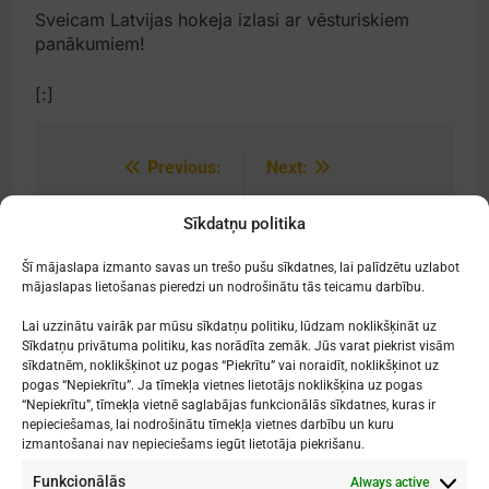
Sveicam Latvijas hokeja izlasi ar vēsturiskiem
panākumiem!
[:]
Previous:
Next:
Post
navigation
[:lv]Uzņemšana
Jauktais koris
Sīkdatņu politika
2023[:]
atgriežas no festivāla
Šveicē
Šī mājaslapa izmanto savas un trešo pušu sīkdatnes, lai palīdzētu uzlabot
mājaslapas lietošanas pieredzi un nodrošinātu tās teicamu darbību.
Lai uzzinātu vairāk par mūsu sīkdatņu politiku, lūdzam noklikšķināt uz
Sīkdatņu privātuma politiku, kas norādīta zemāk. Jūs varat piekrist visām
sīkdatnēm, noklikšķinot uz pogas “Piekrītu” vai noraidīt, noklikšķinot uz
Mākslu izglītības kompetences centrs
pogas “Nepiekrītu”. Ja tīmekļa vietnes lietotājs noklikšķina uz pogas
"Nacionālā Mākslu vidusskola"
“Nepiekrītu”, tīmekļa vietnē saglabājas funkcionālās sīkdatnes, kuras ir
nepieciešamas, lai nodrošinātu tīmekļa vietnes darbību un kuru
RĪGAS DOMA KORA SKOLA
izmantošanai nav nepieciešams iegūt lietotāja piekrišanu.
Funkcionālās
Always active
1. - 9. klases
: Kronvalda bulvāris 1