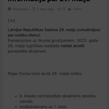
0
Aleksandra
3 Years Ago
1 Mins
[:lv]
Latvijas Republikas Saeima 29. maiju izsludinājusi
par svētku dienu!
Pamatojoties uz likuma grozījumiem, 2023. gada
29. maijā izglītības iestādēs
netiek atcelti
paredzētie eksāmeni.
Rīgas Doma kora skolā 29. maijā notiks:
9. klases centralizētais eksāmens latviešu
valodā;
iestājeksāmens uz 1. klasi.