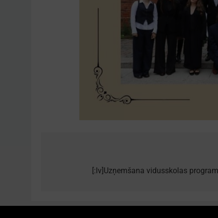
Post
navigation
[:lv]Uzņemšana vidusskolas program