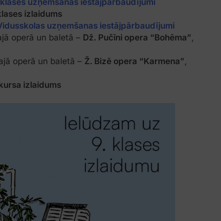
 klases uzņemšanas iestājpārbaudījumi
klases izlaidums
Vidusskolas uzņemšanas iestājpārbaudījumi
lajā operā un baletā –
Dž. Pučīni opera “Bohēma”
,
lajā operā un baletā –
Ž. Bizē opera “Karmena”
,
 kursa izlaidums