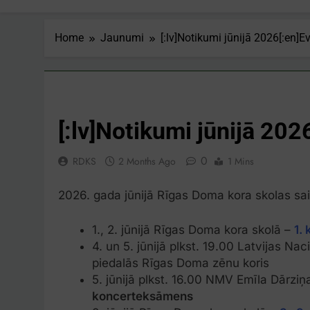
Home
Jaunumi
[:lv]Notikumi jūnijā 2026[:en]Ev
JAUNUMI
[:lv]Notikumi jūnijā 202
0
RDKS
2 Months Ago
1 Mins
2026. gada jūnijā Rīgas Doma kora skolas sai
1., 2. jūnijā Rīgas Doma kora skolā –
1.
4. un 5. jūnijā plkst. 19.00 Latvijas Na
piedalās Rīgas Doma zēnu koris
5. jūnijā plkst. 16.00 NMV Emīla Dārzi
koncerteksāmens