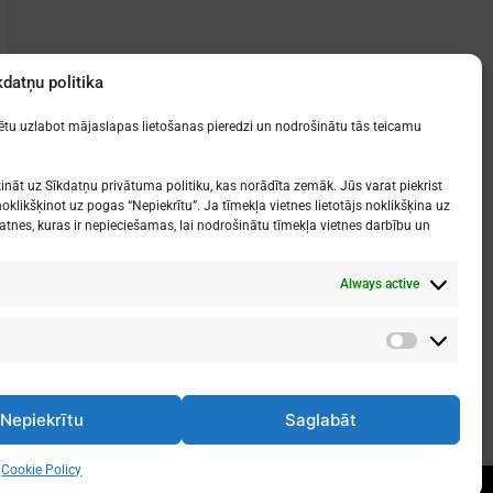
kdatņu politika
zētu uzlabot mājaslapas lietošanas pieredzi un nodrošinātu tās teicamu
ināt uz Sīkdatņu privātuma politiku, kas norādīta zemāk. Jūs varat piekrist
oklikšķinot uz pogas “Nepiekrītu”. Ja tīmekļa vietnes lietotājs noklikšķina uz
atnes, kuras ir nepieciešamas, lai nodrošinātu tīmekļa vietnes darbību un
Always active
Analītika
Nepiekrītu
Saglabāt
Cookie Policy