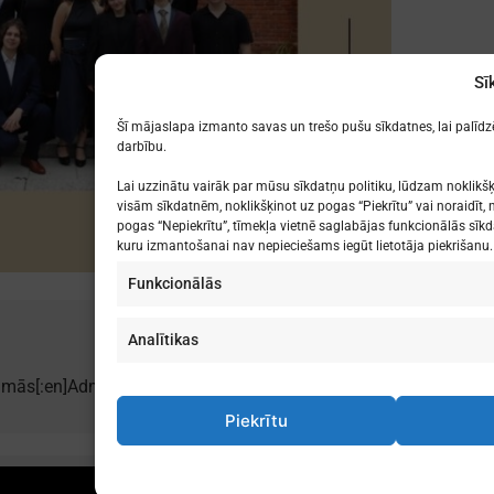
Sī
Šī mājaslapa izmanto savas un trešo pušu sīkdatnes, lai palīd
darbību.
Lai uzzinātu vairāk par mūsu sīkdatņu politiku, lūdzam noklikšķ
visām sīkdatnēm, noklikšķinot uz pogas “Piekrītu” vai noraidīt, n
pogas “Nepiekrītu”, tīmekļa vietnē saglabājas funkcionālās sīkd
kuru izmantošanai nav nepieciešams iegūt lietotāja piekrišanu.
Funkcionālās
Analītikas
Previous:
mās[:en]Admission in vocational education programs [:]
Piekrītu