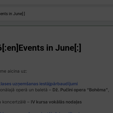
ents in June[:]
6[:en]Events in June[:]
me aicina uz:
 klases uzņemšanas iestājpārbaudījumi
cionālajā operā un baletā –
Dž. Pučīni opera “Bohēma”
,
ņa koncertzālē –
IV kursa vokālās nodaļas