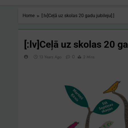
Home
[:lv]Ceļā uz skolas 20 gadu jubileju[:]
[:lv]Ceļā uz skolas 20 ga
0
13 Years Ago
2 Mins