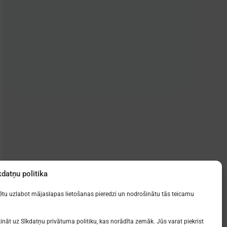
kdatņu politika
zētu uzlabot mājaslapas lietošanas pieredzi un nodrošinātu tās teicamu
ināt uz Sīkdatņu privātuma politiku, kas norādīta zemāk. Jūs varat piekrist