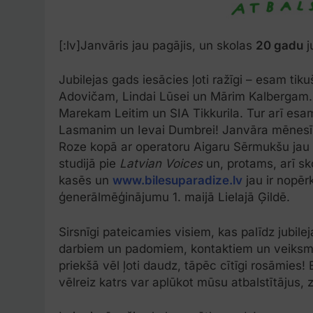
[:lv]Janvāris jau pagājis, un skolas
20 gadu
j
Jubilejas gads iesācies ļoti ražīgi – esam ti
Adovičam, Lindai Lūsei un Mārim Kalbergam. 
Marekam Leitim un SIA Tikkurila. Tur arī esam 
Lasmanim un Ievai Dumbrei! Janvāra mēnesī pi
Roze kopā ar operatoru Aigaru Sērmukšu jau
studijā pie
Latvian Voices
un, protams, arī sko
kasēs un
www.bilesuparadize.lv
jau ir nopēr
ģenerālmēģinājumu 1. maijā Lielajā Ģildē.
Sirsnīgi pateicamies visiem, kas palīdz jubile
darbiem un padomiem, kontaktiem un veiksme
priekšā vēl ļoti daudz, tāpēc cītīgi rosāmies
vēlreiz katrs var aplūkot mūsu atbalstītājus,