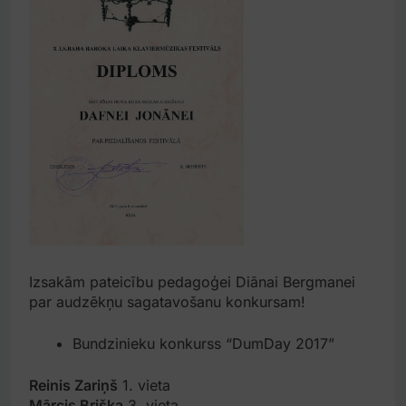
Izsakām pateicību pedagoģei Diānai Bergmanei
par audzēkņu sagatavošanu konkursam!
Bundzinieku konkurss “DumDay 2017”
Reinis Zariņš
1. vieta
Mārcis Briška
3. vieta