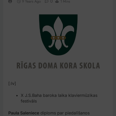
0
9 Years Ago
1 Mins
[:lv]
X J.S.Baha baroka laika klaviermūzikas
festivāls
Paula Saleniece
diploms par piedalīšanos