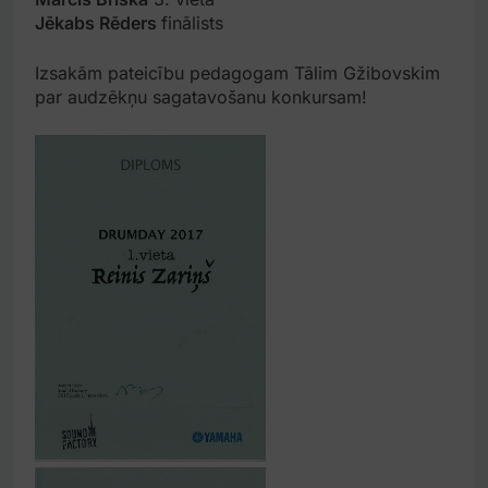
Jēkabs Rēders
finālists
Izsakām pateicību pedagogam Tālim Gžibovskim
par audzēkņu sagatavošanu konkursam!