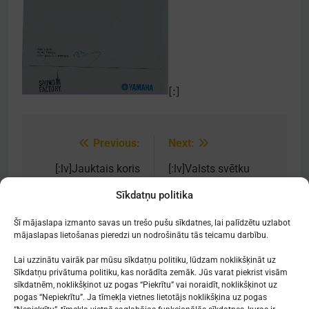
[:]
Previous:
Next:
Post
navigation
[:lv]Jauktais koris
[:lv]Valsts svētku
iegūst Grand Prix
svinības Rīgas Doma
Sīkdatņu politika
koru konkursā
kora skolā[:]
Prāgā[:]
Šī mājaslapa izmanto savas un trešo pušu sīkdatnes, lai palīdzētu uzlabot
mājaslapas lietošanas pieredzi un nodrošinātu tās teicamu darbību.
Lai uzzinātu vairāk par mūsu sīkdatņu politiku, lūdzam noklikšķināt uz
Sīkdatņu privātuma politiku, kas norādīta zemāk. Jūs varat piekrist visām
sīkdatnēm, noklikšķinot uz pogas “Piekrītu” vai noraidīt, noklikšķinot uz
Mākslu izglītības kompetences centrs
pogas “Nepiekrītu”. Ja tīmekļa vietnes lietotājs noklikšķina uz pogas