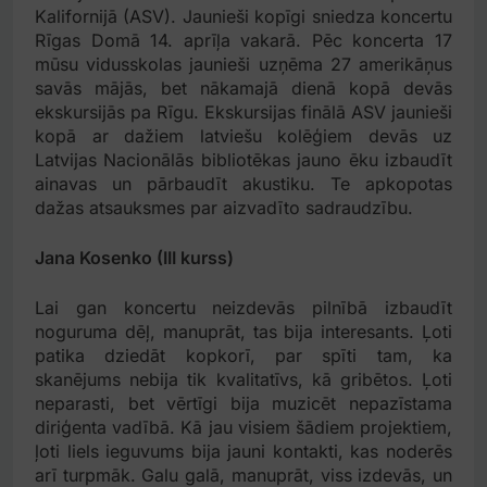
Kalifornijā (ASV). Jaunieši kopīgi sniedza koncertu
Rīgas Domā 14. aprīļa vakarā. Pēc koncerta 17
mūsu vidusskolas jaunieši uzņēma 27 amerikāņus
savās mājās, bet nākamajā dienā kopā devās
ekskursijās pa Rīgu. Ekskursijas finālā ASV jaunieši
kopā ar dažiem latviešu kolēģiem devās uz
Latvijas Nacionālās bibliotēkas jauno ēku izbaudīt
ainavas un pārbaudīt akustiku. Te apkopotas
dažas atsauksmes par aizvadīto sadraudzību.
Jana Kosenko (III kurss)
Lai gan koncertu neizdevās pilnībā izbaudīt
noguruma dēļ, manuprāt, tas bija interesants. Ļoti
patika dziedāt kopkorī, par spīti tam, ka
skanējums nebija tik kvalitatīvs, kā gribētos. Ļoti
neparasti, bet vērtīgi bija muzicēt nepazīstama
diriģenta vadībā. Kā jau visiem šādiem projektiem,
ļoti liels ieguvums bija jauni kontakti, kas noderēs
arī turpmāk. Galu galā, manuprāt, viss izdevās, un