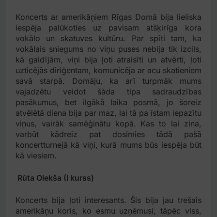
Koncerts ar amerikāņiem Rīgas Domā bija lieliska
iespēja palūkoties uz pavisam atšķirīga kora
vokālo un skatuves kultūru. Par spīti tam, ka
vokālais sniegums no viņu puses nebija tik izcils,
kā gaidījām, viņi bija ļoti atraisīti un atvērti, ļoti
uzticējās diriģentam, komunicēja ar acu skatieniem
savā starpā. Domāju, ka arī turpmāk mums
vajadzētu veidot šāda tipa sadraudzības
pasākumus, bet ilgākā laika posmā, jo šoreiz
atvēlētā diena bija par maz, lai tā pa īstam iepazītu
viņus, vairāk samēģinātu kopā. Kas to lai zina,
varbūt kādreiz pat dosimies tādā pašā
koncertturnejā kā viņi, kurā mums būs iespēja būt
kā viesiem.
Rūta Olekša (I kurss)
Koncerts bija ļoti interesants. Šis bija jau trešais
amerikāņu koris, ko esmu uzņēmusi, tāpēc viss,