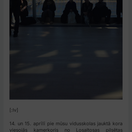
[:lv]
14. un 15. aprīlī pie mūsu vidusskolas jauktā kora
viesojās kamerkoris no Losaltosas pilsētas