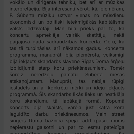
vokālo un diriģenta tehniku, bet arī ar mūzikas
interpretāciju. Bija interesanti vērot, kā, piemēram,
F. Šūberta mūziku uztver vienas no mūsdienu
ekonomiski un politiski ietekmīgākās kapitālisma
valsts iedzīvotāji. Man bija prieks par to, ka
koncertu apmeklēja vairāk skatītāju, nekā
pagājušā gada sadraudzības koncertā. Ceru, ka
tas tā turpināsies arī nākamos gadus. Koncerta
programma, manuprāt, bija piemērota, veiksmīgi
bija iekļauts skaņdarbs slaveno Rīgas Doma ērģeļu
izpildījumā starp koru priekšnesumiem. Tomēr
šoreiz neredzēju pamatu Šūberta mesas
atskaņojumam. Manuprāt, tas nebija rūpīgi
iestudēts un ar konkrētu mērķi un ideju iekļauts
programmā. Šis skaņdarbs likās lieks un neatklāja
koru skanējumu tā labākajā formā. Kopumā
koncerts bija skaists, varēja just katra kora
ieguldīto darbu priekšnesumos. Main street
singers Doma baznīcā spēja radīt īpašu, mums
nepierastu gaisotni un par to esmu pateicīga
sadraudzības koncerta organizatoriem. Šo