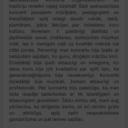
tradīciju noteikti vajag turpināt! Šādi sadraudzības
koncerti jaunajiem mūziķiem, pedagogiem un
klausītājiem spēj sniegt daudz vairāk, nekā,
piemēram, pāris lekcijas par mūsdienu koru
kultūru. Ikvienam ir pastāvīgi jāattīsta un
jāpilnveido savas zināšanas, darbojoties mūzikas
vidē, tas ir vienīgais ceļš uz kvalitāti mākslā vai
citās jomās. Personīgi man koncerts bija īpašs ar
nebijušām sajūtām, ko guvu, diriģējot mācību kori.
Dziedātāji bija īpaši atsaucīgi un sniegums, ko
deva koris bija ļoti kvalitatīvs par spīti tam, ka
ģenerālmēģinājums bija neveiksmīgs. Koncertā
dziedātāji bija muzikāli, žestam atsaucīgi un
profesionāli. Pēc koncerta biju pateicīga, ka man
dota iespēja sadarboties ar tik talantīgiem un
atsaucīgiem jauniešiem. Šādu mirkļu dēļ, manī aug
pārliecība, ka diriģenta darbs, lai arī reizēm grūts
un atbildīgs, spēj radīt neaprakstāmas
gandarījuma un pat laimes sajūtas.