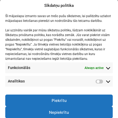
navigation
[:lv]Mēģinājumu
[:lv]Izstādes
Sīkdatņu politika
grafiks[:]
atklāšana 30. aprīlī
plkst. 16.00[:]
Šī mājaslapa izmanto savas un trešo pušu sīkdatnes, lai palīdzētu uzlabot
mājaslapas lietošanas pieredzi un nodrošinātu tās teicamu darbību.
Lai uzzinātu vairāk par mūsu sīkdatņu politiku, lūdzam noklikšķināt uz
Sīkdatņu privātuma politiku, kas norādīta zemāk. Jūs varat piekrist visām
sīkdatnēm, noklikšķinot uz pogas “Piekrītu” vai noraidīt, noklikšķinot uz
Mākslu izglītības kompetences centrs
pogas “Nepiekrītu”. Ja tīmekļa vietnes lietotājs noklikšķina uz pogas
"Nacionālā Mākslu vidusskola"
“Nepiekrītu”, tīmekļa vietnē saglabājas funkcionālās sīkdatnes, kuras ir
nepieciešamas, lai nodrošinātu tīmekļa vietnes darbību un kuru
RĪGAS DOMA KORA SKOLA
izmantošanai nav nepieciešams iegūt lietotāja piekrišanu.
Funkcionālās
Always active
1. - 9. klases
: Kronvalda bulvāris 1
Vidusskola
: Skolas iela 11
Rīga, LV-1010
Analītikas
Analītik
Piekrītu
Nepiekrītu