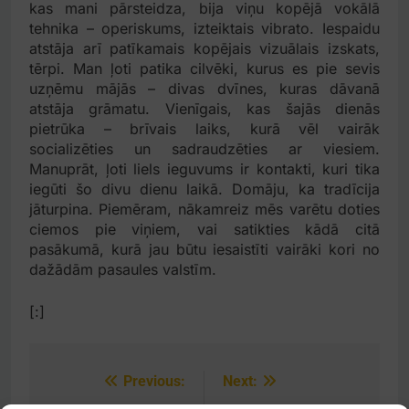
kas mani pārsteidza, bija viņu kopējā vokālā
tehnika – operiskums, izteiktais vibrato. Iespaidu
atstāja arī patīkamais kopējais vizuālais izskats,
tērpi. Man ļoti patika cilvēki, kurus es pie sevis
uzņēmu mājās – divas dvīnes, kuras dāvanā
atstāja grāmatu. Vienīgais, kas šajās dienās
pietrūka – brīvais laiks, kurā vēl vairāk
socializēties un sadraudzēties ar viesiem.
Manuprāt, ļoti liels ieguvums ir kontakti, kuri tika
iegūti šo divu dienu laikā. Domāju, ka tradīcija
jāturpina. Piemēram, nākamreiz mēs varētu doties
ciemos pie viņiem, vai satikties kādā citā
pasākumā, kurā jau būtu iesaistīti vairāki kori no
dažādām pasaules valstīm.
[:]
Previous:
Next:
Post