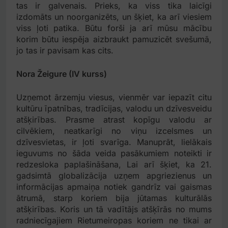
tas ir galvenais. Prieks, ka viss tika laicīgi
izdomāts un noorganizēts, un šķiet, ka arī viesiem
viss ļoti patika. Būtu forši ja arī mūsu mācību
korim būtu iespēja aizbraukt pamuzicēt svešumā,
jo tas ir pavisam kas cits.
Nora Žeigure (IV kurss)
Uzņemot ārzemju viesus, vienmēr var iepazīt citu
kultūru īpatnības, tradīcijas, valodu un dzīvesveidu
atšķirības. Prasme atrast kopīgu valodu ar
cilvēkiem, neatkarīgi no viņu izcelsmes un
dzīvesvietas, ir ļoti svarīga. Manuprāt, lielākais
ieguvums no šāda veida pasākumiem noteikti ir
redzesloka paplašināšana, Lai arī šķiet, ka 21.
gadsimtā globalizācija uzņem apgriezienus un
informācijas apmaiņa notiek gandrīz vai gaismas
ātrumā, starp koriem bija jūtamas kulturālās
atšķirības. Koris un tā vadītājs atšķīrās no mums
radniecīgajiem Rietumeiropas koriem ne tikai ar