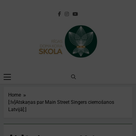
Skip
to
content
[:lv]Rīgas Doma
Kora
Skola[:en]Riga
Home
Cathedral Choir
[:lv]Atskaņas par Main Street Singers ciemošanos
Latvijā[:]
School[:]