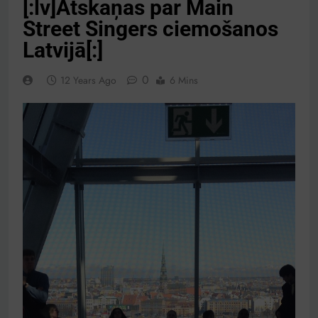
[:lv]Atskaņas par Main
Street Singers ciemošanos
Latvijā[:]
0
12 Years Ago
6 Mins